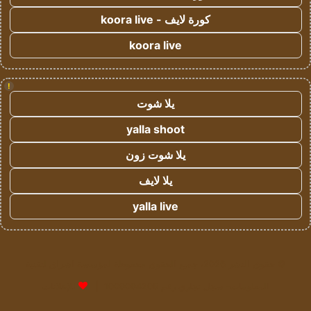
كورة لايف - koora live
koora live
!
يلا شوت
yalla shoot
يلا شوت زون
يلا لايف
yalla live
© حقوق النشر 2026، جميع الحقوق محفوظة لمؤسسة اشراق لتقنية
المعلومات- سجل تجاري رقم 1009094205 |
للإعلانات