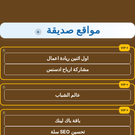
مواقع صديقة
+
!
اول اثنين ريادة اعمال
مشاركة ارباح ادسنس
!
عالم الشباب
!
باقة باك لينك
تحسين SEO سلة