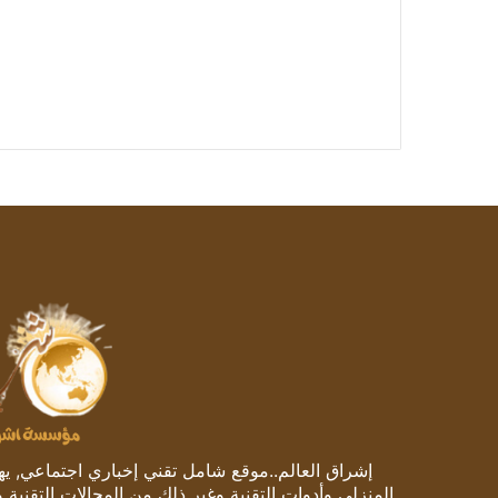
إشراق العالم..موقع شامل تقني إخباري اجتماعي, يهتم
المنزلي وأدوات التقنية وغير ذلك من المجالات التقنية 