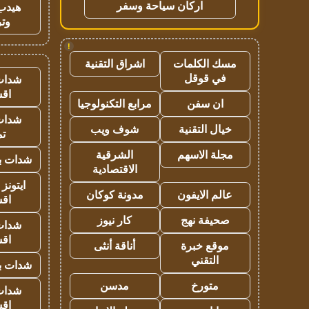
اركان سياحة وسفر
هيدب
وتر
!
مسك الكلمات
اشراق التقنية
في قوقل
شدات
اق
ان سفن
مرابع التكنولوجيا
شدات
خيال التقنية
شوف ويب
تم
مجلة الاسهم
الشرقية
شدات بب
الاقتصادية
ايتونز
عالم الايفون
مدونة كوكان
اق
صحيفة نهج
كار نيوز
شدات
اق
موقع خبرة
أناقة أنثى
التقني
شدات بب
متورخ
مدسن
شدات
اق