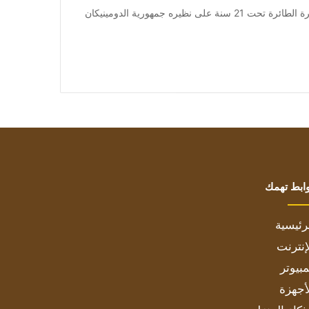
من صحيفة اشراق العالم 24:[ad_1] فاز منتخب شابات الكرة الطائرة تحت 21 سنة على نظيره جمهورية الدومينيكان
ابط تهمك
رئيسية
إنترنت
بيوتر
أجهزة