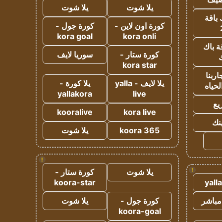
يلا شوت
يلا شوت
 باقة
كورة اون لاين -
كورة جول -
kora goal
kora onli
ة باك
كورة ستار -
سوريا لايف
ك
kora star
ربنا
يلا لايف - yalla
يلا كورة -
لحياه
yallakora
live
يع
kooralive
kora live
ينك
koora 365
يلا شوت
!
!
يلا شوت
كورة ستار -
koora-star
yall
مباشر
كورة جول -
يلا شوت
koora-goal