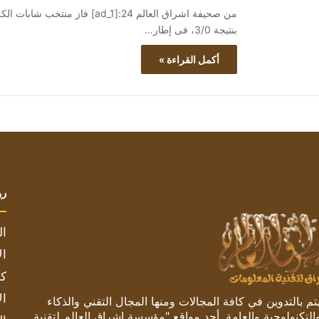
بنتيجة 3/0، فى إطار…
أكمل القراءة »
رو
ال
ال
كم
ال
 بالتدوين في كافة المجالات ومنها المجال التقني والذكاء
والتكنولوجية والعامة. أحد مواقع "مؤسسة اشراق العالم لتقنية