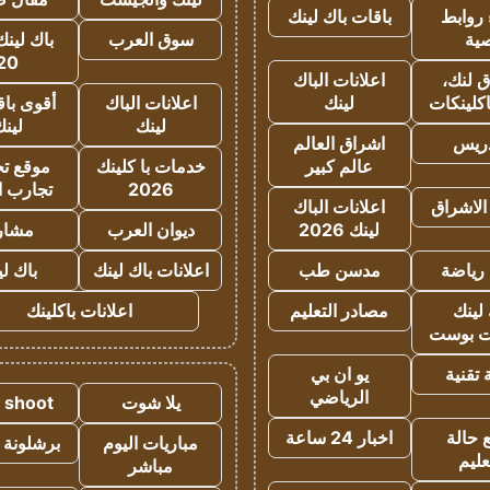
روابط
باقات باك لينك
ية
سوق العرب
باك لينك
20
 لنك،
اعلانات الباك
كلينكات
لينك
اعلانات الباك
أقوى باق
لينك
لين
دريس
اشراق العالم
عالم كبير
خدمات با كلينك
موقع تجا
2026
تجارب ا
الاشراق
اعلانات الباك
لينك 2026
ديوان العرب
مشار
رياضة
مدسن طب
اعلانات باك لينك
باك ل
لينك
مصادر التعليم
اعلانات باكلينك
 بوست
تقنية
يو ان بي
الرياضي
يلا شوت
a shoot
 حالة
اخبار 24 ساعة
مباريات اليوم
برشلونة 
عليم
مباشر