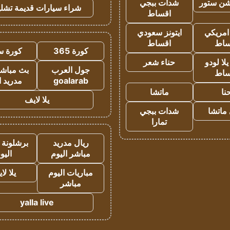
شن ستور
شدات ببجي
شراء سيارات قديمة تشلي
اقساط
 امريكي
ايتونز سعودي
ساط
اقساط
كورة 365
كورة س
ا لودو
حناء شعر
جول العرب
بث مباشر
ساط
goalarab
مدريد ا
نا
ماتشا
يلا لايف
ماتشا
شدات ببجي
تمارا
ريال مدريد
برشلونة 
مباشر اليوم
اليو
مباريات اليوم
يلا لا
مباشر
yalla live