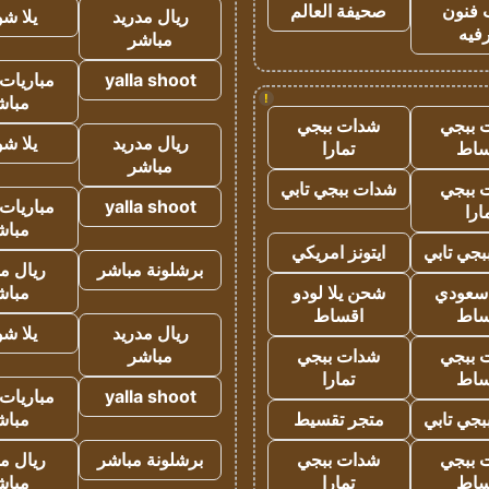
 فنون
صحيفة العالم
ريال مدريد
يلا ش
فيه
مباشر
yalla shoot
مباريات 
!
مباش
 ببجي
شدات ببجي
ريال مدريد
يلا ش
ساط
تمارا
مباشر
 ببجي
شدات ببجي تابي
yalla shoot
مباريات 
ارا
مباش
جي تابي
ايتونز امريكي
برشلونة مباشر
ريال م
 سعودي
شحن يلا لودو
مباش
ساط
اقساط
ريال مدريد
يلا ش
 ببجي
شدات ببجي
مباشر
ساط
تمارا
yalla shoot
مباريات 
جي تابي
متجر تقسيط
مباش
 ببجي
شدات ببجي
برشلونة مباشر
ريال م
ساط
تمارا
مباش