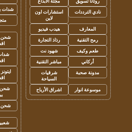
روتانا تسويق
مجلة الابداع
شدات بب
نادي الترددات
استشارات اون
لاين
متجر 
المعارف
هيدب فيديو
شحن يل
رمح التقنية
رذاذ التجارة
اق
طعم وكيف
شهود نت
شدات
اق
أركاني
مباشر التقنية
ايتونز
مدونة صحبة
شرقيات
اق
السياحة
شحن 
موسوعة انوار
اشراق الأرباح
بب
شحن يل
شعبية