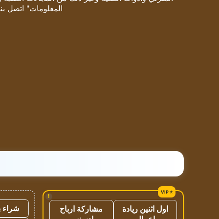
المعلومات" اتصل بنا
!
شراء ب
اول اثنين ريادة
مشاركة ارباح
اعمال
ادسنس