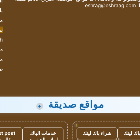
ال
:
eshrag@eshraag.com
با
مش
ن
sh
صحيف
مؤ
ص
مواقع صديقة
+
!
اك لينك
شراء باك لينك
خدمات الباك
t post
لينك والجيست
مقال 