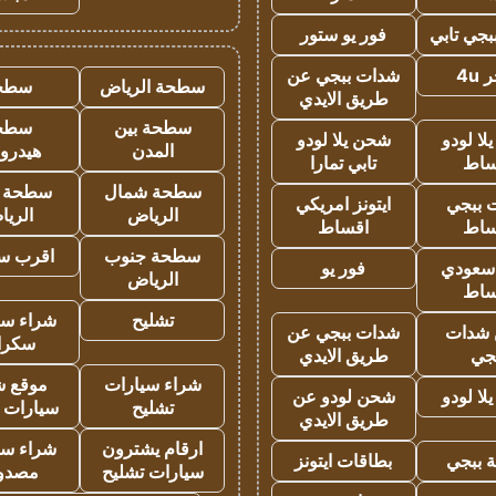
جي تابي
فور يو ستور
4u
شدات ببجي عن
سطحة الرياض
سطح
طريق الايدي
سطحة بين
سطح
ا لودو
شحن يلا لودو
المدن
هيدرو
ساط
تابي تمارا
سطحة شمال
سطحة 
 ببجي
ايتونز امريكي
الرياض
الري
ساط
اقساط
سطحة جنوب
اقرب س
 سعودي
فور يو
الرياض
ساط
تشليح
شراء سي
شدات
شدات ببجي عن
سكرا
جي
طريق الايدي
شراء سيارات
موقع ش
ا لودو
شحن لودو عن
تشليح
سيارات 
طريق الايدي
ارقام يشترون
شراء سي
 ببجي
بطاقات ايتونز
سيارات تشليح
مصدو