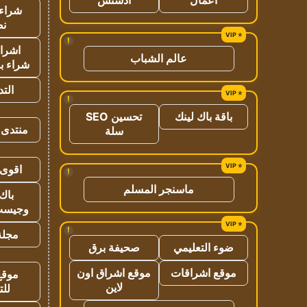
شراء 
نص
!
اشراق
عالم الشباب
شراء با
الت
!
باقة باك لينك
تحسين SEO
منتدى 
سلة
اقوى 
!
ماسنجر المسلم
باك 
وجيست
!
مجلة 
ضوء التعليمي
صحيفة برق
موقع اشراقات
موقع اشراق اون
موقع
لاين
للت