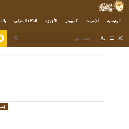
الرئيسية
الإنترنت
كمبيوتر
الأجهزة
الذكاء المنزلي
باك 
0
مقال عشوائي
إضافة عمود جانبي
الوضع المظلم
بحث
عن
إشر