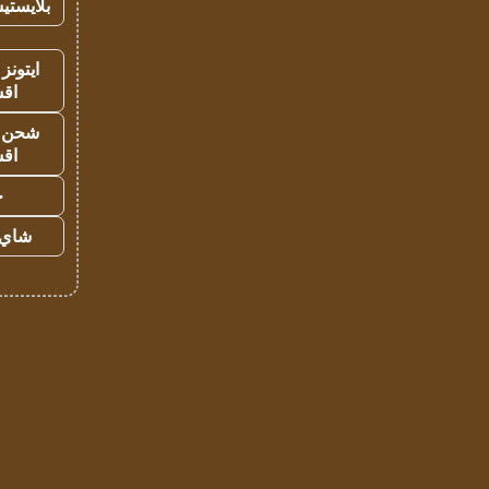
بلايستي
ايتونز
اق
شحن يل
اق
ح
شاي 