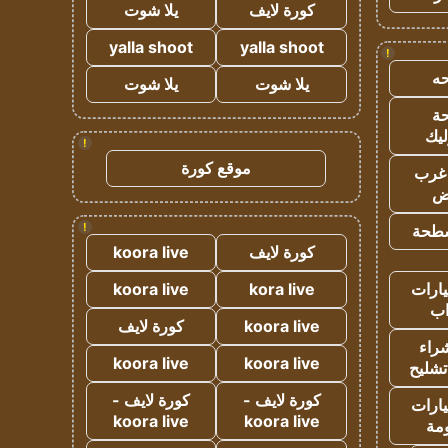
كورة لايف
يلا شوت
yalla shoot
yalla shoot
!
ه
يلا شوت
يلا شوت
ة
ليك
!
موقع كورة
غرب
اض
!
طحة
كورة لايف
koora live
ارات
kora live
koora live
ب
koora live
كورة لايف
راء
koora live
koora live
تشليح
كورة لايف -
كورة لايف -
ارات
koora live
koora live
مة