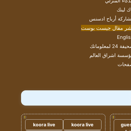
ذكاء المنزلي
ك لينك
اركة أرباح ادسنس
شر مقال جيست بوست
Engli
ة 24 لمعلوماتك
سسة اشراق العالم
فحات
!
!
koora live
koora live
gues
ضيف