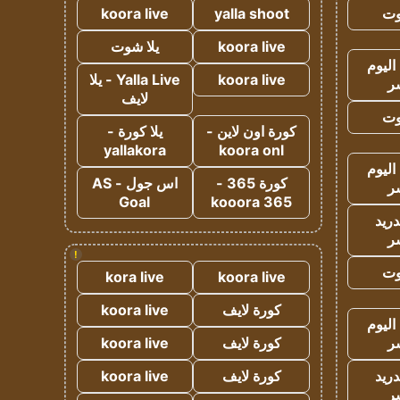
وت
yalla shoot
koora live
koora live
يلا شوت
اليوم
koora live
Yalla Live - يلا
ر
لايف
وت
كورة اون لاين -
يلا كورة -
yallakora
koora onl
اليوم
كورة 365 -
اس جول - AS
ر
Goal
kooora 365
دريد
ر
!
وت
kora live
koora live
كورة لايف
koora live
اليوم
ر
كورة لايف
koora live
دريد
كورة لايف
koora live
ر