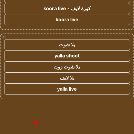
كورة لايف - koora live
koora live
!
يلا شوت
yalla shoot
يلا شوت زون
يلا لايف
yalla live
© حقوق النشر 2026، جميع الحقوق محفوظة لمؤسسة اشراق لتقنية
المعلومات- سجل تجاري رقم 1009094205 |
للإعلانات