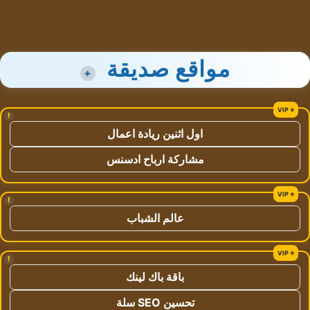
مواقع صديقة
+
!
اول اثنين ريادة اعمال
مشاركة ارباح ادسنس
!
عالم الشباب
!
باقة باك لينك
تحسين SEO سلة