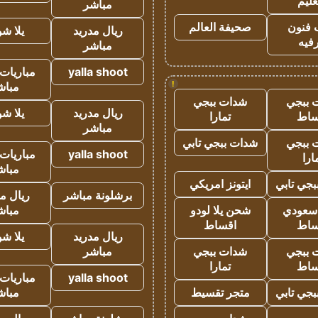
عليم
مباشر
 فنون
صحيفة العالم
ريال مدريد
يلا ش
فيه
مباشر
yalla shoot
مباريات 
!
مباش
 ببجي
شدات ببجي
ريال مدريد
يلا ش
ساط
تمارا
مباشر
 ببجي
شدات ببجي تابي
yalla shoot
مباريات 
ارا
مباش
جي تابي
ايتونز امريكي
برشلونة مباشر
ريال م
 سعودي
شحن يلا لودو
مباش
ساط
اقساط
ريال مدريد
يلا ش
 ببجي
شدات ببجي
مباشر
ساط
تمارا
yalla shoot
مباريات 
جي تابي
متجر تقسيط
مباش