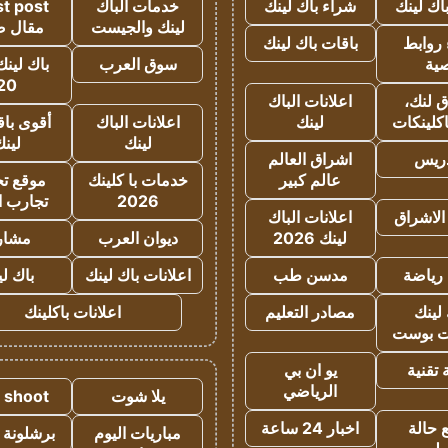
اك لينك
شراء باك لينك
خدمات الباك
t post
لينك والجيست
مقال 
روابط
باقات باك لينك
ية
سوق العرب
باك لينك
20
 لنك،
اعلانات الباك
كلينكات
لينك
اعلانات الباك
أقوى باق
لينك
لين
دريس
اشراق العالم
عالم كبير
خدمات با كلينك
موقع تجا
2026
تجارب ا
الاشراق
اعلانات الباك
لينك 2026
ديوان العرب
مشار
رياضة
مدسن طب
اعلانات باك لينك
باك ل
لينك
مصادر التعليم
اعلانات باكلينك
 بوست
تقنية
يو ان بي
الرياضي
يلا شوت
a shoot
 حالة
اخبار 24 ساعة
مباريات اليوم
برشلونة 