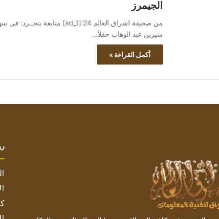
الجيمرز
من صحيفة اشراق العالم 24:[ad_1
شيرين عبد الوهاب حفلاً…
أكمل القراءة »
رو
ال
ال
كم
ال