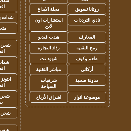
شدات
اق
روتانا تسويق
مجلة الابداع
شدات بب
نادي الترددات
استشارات اون
لاين
متجر 
المعارف
هيدب فيديو
شحن يل
رمح التقنية
رذاذ التجارة
اق
طعم وكيف
شهود نت
شدات
اق
أركاني
مباشر التقنية
ايتونز
مدونة صحبة
شرقيات
اق
السياحة
شحن 
موسوعة انوار
اشراق الأرباح
بب
شحن يل
شعبية