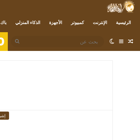
الرئيسية
الإنترنت
كمبيوتر
الأجهزة
الذكاء المنزلي
باك 
0
مقال عشوائي
إضافة عمود جانبي
الوضع المظلم
بحث
عن
إشر