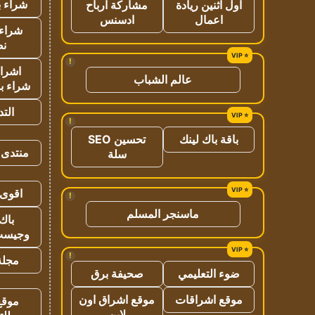
شراء ب
اول اثنين ريادة
مشاركة ارباح
اعمال
ادسنس
شراء 
نص
!
اشراق
عالم الشباب
شراء با
الت
!
باقة باك لينك
تحسين SEO
منتدى 
سلة
اقوى 
!
ماسنجر المسلم
باك 
وجيست
!
مجلة 
ضوء التعليمي
صحيفة برق
موقع اشراقات
موقع اشراق اون
موقع
لاين