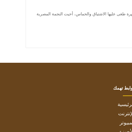
] متابعة بتجــرد: في سهرة طغى عليها الاشتياق والحماس، أحيت النجمة المصرية
ابط تهمك
رئيسية
إنترنت
بيوتر
أجهزة