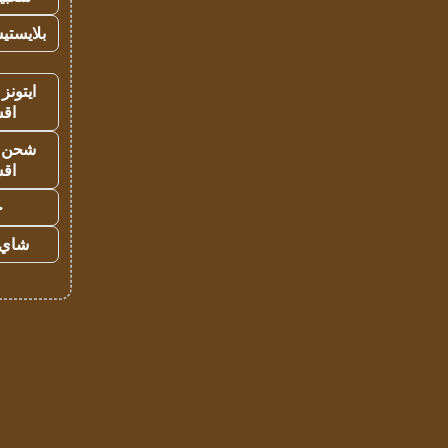
بلايستي
ايتونز
اق
شحن يل
اق
ح
شاي 