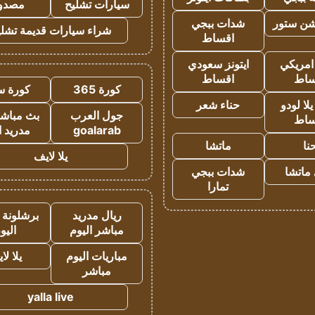
سيارات تشليح
مصدو
شن ستور
شدات ببجي
شراء سيارات قديمة تشلي
اقساط
 امريكي
ايتونز سعودي
ساط
اقساط
كورة 365
كورة س
ا لودو
حناء شعر
جول العرب
بث مباشر
ساط
goalarab
مدريد ا
نا
ماتشا
يلا لايف
ماتشا
شدات ببجي
تمارا
ريال مدريد
برشلونة 
مباشر اليوم
اليو
مباريات اليوم
يلا لا
مباشر
yalla live