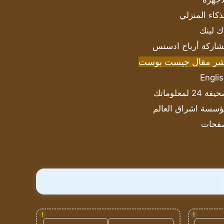
ذكاء المنزلي
ك لينك
اركة أرباح ادسنس
شر مقال جيست بوست
Engli
ة 24 لمعلوماتك
سسة اشراق العالم
فحات
!
!