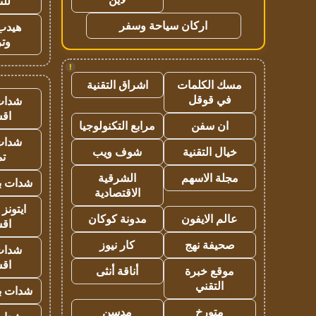
للت
اركان سياحة وسفر
هيدب
وتر
!
مسك الكلمات
اشراق التقنية
في قوقل
شدات
اق
ان سفن
مرابع التكنولوجيا
شدات
خيال التقنية
شوف ويب
تم
مجلة الاسهم
الشرقية
شدات بب
الاقتصادية
ايتونز
عالم الايفون
مدونة كوكان
اق
صحيفة نهج
كار نيوز
شدات
اق
موقع خبرة
أناقة أنثى
التقني
شدات بب
متورخ
مدسن