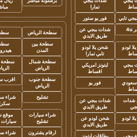
 ببجي
شدات ببجي
برشلونة مباشر
ريال م
ساط
تمارا
مباش
جي تابي
فور يو ستور
4u
شدات ببجي عن
سطحة الرياض
سطح
طريق الايدي
سطحة بين
سطح
ا لودو
شحن يلا لودو
المدن
هيدرو
ساط
تابي تمارا
سطحة شمال
سطحة 
 ببجي
ايتونز امريكي
الرياض
الري
ساط
اقساط
سطحة جنوب
اقرب س
 سعودي
فور يو
الرياض
ساط
تشليح
شراء سي
شدات
شدات ببجي عن
سكرا
جي
طريق الايدي
شراء سيارات
موقع ش
ا لودو
شحن لودو عن
تشليح
سيارات 
طريق الايدي
ارقام يشترون
شراء سي
 ببجي
بطاقات ايتونز