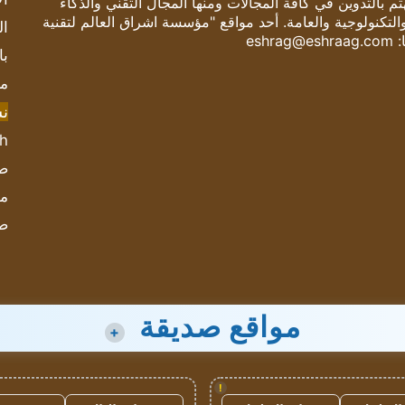
 بالتدوين في كافة المجالات ومنها المجال التقني والذكاء
والتكنولوجية والعامة. أحد مواقع "مؤسسة اشراق العالم لتقنية
ال
:
eshrag@eshraag.com
با
مش
ن
sh
صحيف
مؤ
ص
مواقع صديقة
+
!