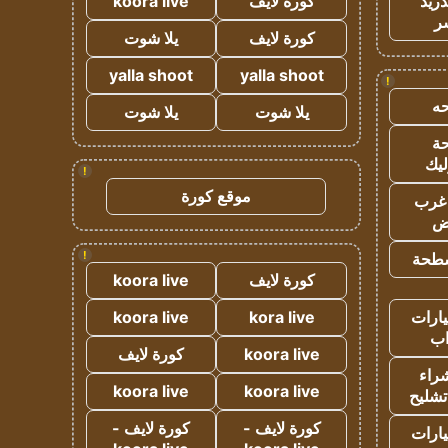
دريد
كورة لايف
koora live
ر
كورة لايف
يلا شوت
yalla shoot
yalla shoot
!
ه
يلا شوت
يلا شوت
ة
ليك
!
موقع كورة
غرب
اض
!
طحة
كورة لايف
koora live
ارات
kora live
koora live
ب
koora live
كورة لايف
راء
koora live
koora live
تشليح
كورة لايف -
كورة لايف -
ارات