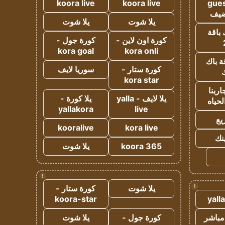
koora live
koora live
gues
ضيف
يلا شوت
يلا شوت
 باقة
كورة اون لاين -
كورة جول -
kora goal
kora onli
ة باك
كورة ستار -
سوريا لايف
ك
kora star
ربنا
يلا لايف - yalla
يلا كورة -
لحياه
yallakora
live
يع
kooralive
kora live
ينك
koora 365
يلا شوت
!
!
يلا شوت
كورة ستار -
koora-star
yall
مباشر
كورة جول -
يلا شوت