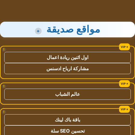
مواقع صديقة
+
!
اول اثنين ريادة اعمال
مشاركة ارباح ادسنس
!
عالم الشباب
!
باقة باك لينك
تحسين SEO سلة