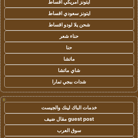
ايتونز امريكي اقساط
ايتونز سعودي اقساط
شحن يلا لودو اقساط
حناء شعر
حنا
ماتشا
شاي ماتشا
شدات ببجي تمارا
!
خدمات الباك لينك والجيست
guest post مقال ضيف
سوق العرب