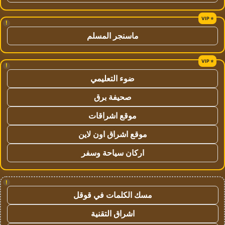
!
ماسنجر المسلم
!
ضوء التعليمي
صحيفة برق
موقع اشراقات
موقع اشراق اون لاين
اركان سياحة وسفر
!
مسك الكلمات في قوقل
اشراق التقنية