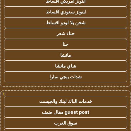
ايتونز امريكي اقساط
ايتونز سعودي اقساط
شحن يلا لودو اقساط
حناء شعر
حنا
ماتشا
شاي ماتشا
شدات ببجي تمارا
!
خدمات الباك لينك والجيست
guest post مقال ضيف
سوق العرب