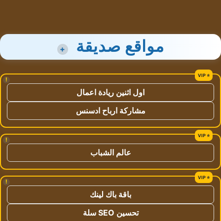
مواقع صديقة
+
!
اول اثنين ريادة اعمال
مشاركة ارباح ادسنس
!
عالم الشباب
!
باقة باك لينك
تحسين SEO سلة