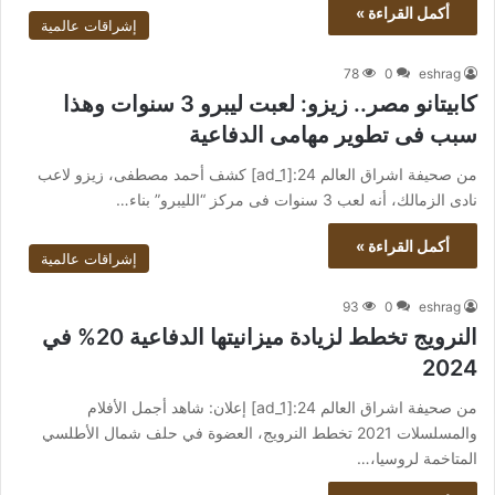
أكمل القراءة »
إشراقات عالمية
78
0
eshrag
كابيتانو مصر.. زيزو: لعبت ليبرو 3 سنوات وهذا
سبب فى تطوير مهامى الدفاعية
من صحيفة اشراق العالم 24:[ad_1] كشف أحمد مصطفى، زيزو لاعب
نادى الزمالك، أنه لعب 3 سنوات فى مركز “الليبرو” بناء…
أكمل القراءة »
إشراقات عالمية
93
0
eshrag
النرويج تخطط لزيادة ميزانيتها الدفاعية 20% في
2024
من صحيفة اشراق العالم 24:[ad_1] إعلان: شاهد أجمل الأفلام
والمسلسلات 2021 تخطط النرويج، العضوة في حلف شمال الأطلسي
المتاخمة لروسيا،…