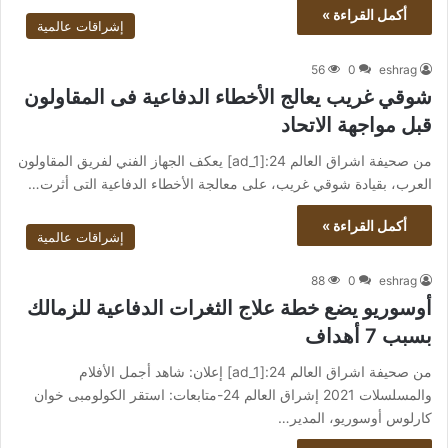
أكمل القراءة »
إشراقات عالمية
56
0
eshrag
شوقي غريب يعالج الأخطاء الدفاعية فى المقاولون
قبل مواجهة الاتحاد
من صحيفة اشراق العالم 24:[ad_1] يعكف الجهاز الفني لفريق المقاولون
العرب، بقيادة شوقي غريب، على معالجة الأخطاء الدفاعية التى أثرت…
أكمل القراءة »
إشراقات عالمية
88
0
eshrag
أوسوريو يضع خطة علاج الثغرات الدفاعية للزمالك
بسبب 7 أهداف
من صحيفة اشراق العالم 24:[ad_1] إعلان: شاهد أجمل الأفلام
والمسلسلات 2021 إشراق العالم 24-متابعات: استقر الكولومبى خوان
كارلوس أوسوريو، المدير…