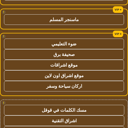
!
ماسنجر المسلم
!
ضوء التعليمي
صحيفة برق
موقع اشراقات
موقع اشراق اون لاين
اركان سياحة وسفر
!
مسك الكلمات في قوقل
اشراق التقنية