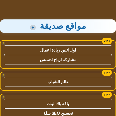
مواقع صديقة
+
!
اول اثنين ريادة اعمال
مشاركة ارباح ادسنس
!
عالم الشباب
!
باقة باك لينك
تحسين SEO سلة