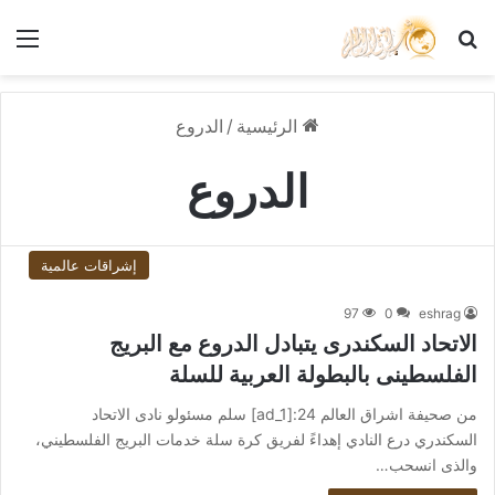
بحث عن
الق
الرئيسية
/
الدروع
الدروع
إشراقات عالمية
97
0
eshrag
الاتحاد السكندرى يتبادل الدروع مع البريج
الفلسطينى بالبطولة العربية للسلة
من صحيفة اشراق العالم 24:[ad_1] سلم مسئولو نادى الاتحاد
السكندري درع النادي إهداءً لفريق كرة سلة خدمات البريج الفلسطيني،
والذى انسحب…