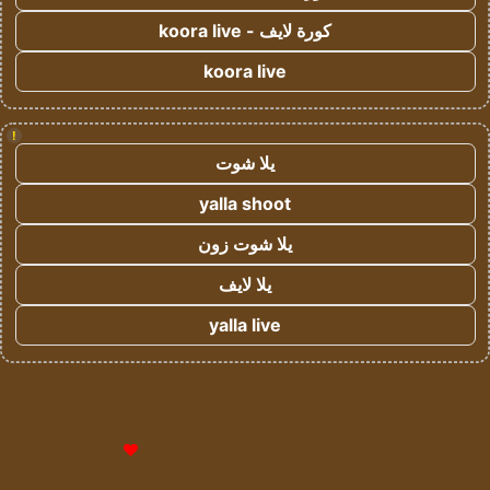
كورة لايف - koora live
koora live
!
يلا شوت
yalla shoot
يلا شوت زون
يلا لايف
yalla live
© حقوق النشر 2026، جميع الحقوق محفوظة لمؤسسة اشراق لتقنية
المعلومات- سجل تجاري رقم 1009094205 |
للإعلانات