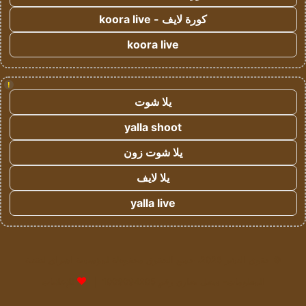
كورة لايف - koora live
koora live
!
يلا شوت
yalla shoot
يلا شوت زون
يلا لايف
yalla live
© حقوق النشر 2026، جميع الحقوق محفوظة لمؤسسة اشراق لتقنية
المعلومات- سجل تجاري رقم 1009094205 |
للإعلانات