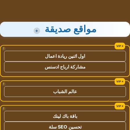
مواقع صديقة
+
!
اول اثنين ريادة اعمال
مشاركة ارباح ادسنس
!
عالم الشباب
!
باقة باك لينك
تحسين SEO سلة