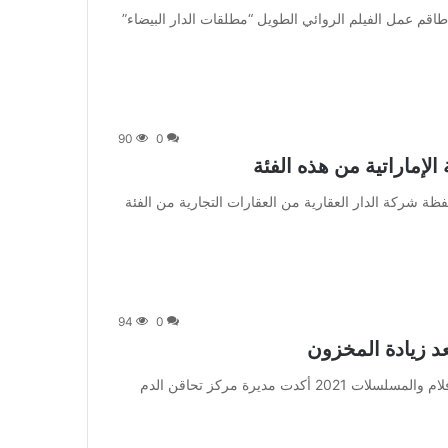
متابعة بتجــرد: يستعد طاقم عمل الفيلم الروائي الطويل “مطلقات الدار البيضاء”
90
0
 بلغت نسبة إشغال محفظة شركة الدار العقارية من العقارات التجارية من الفئة
94
0
بعد زيادة المخزون
من صحيفة اشراق العالم 24:[ad_1] إعلان: شاهد أجمل الأفلام والمسلسلات 2021 أكدت مديرة مركز تحاقن الدم