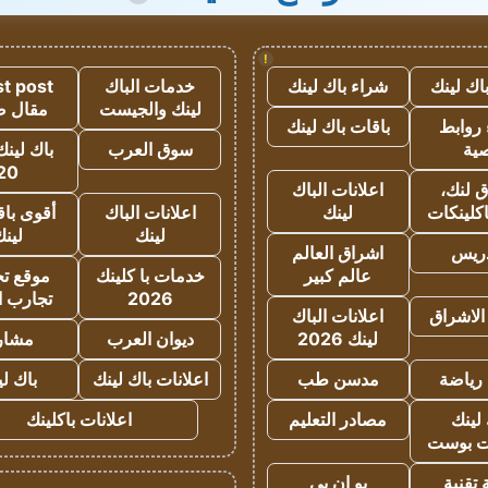
!
اك لينك
شراء باك لينك
خدمات الباك
t post
لينك والجيست
مقال 
روابط
باقات باك لينك
ية
سوق العرب
باك لينك
20
 لنك،
اعلانات الباك
كلينكات
لينك
اعلانات الباك
أقوى باق
لينك
لين
دريس
اشراق العالم
عالم كبير
خدمات با كلينك
موقع تجا
2026
تجارب ا
الاشراق
اعلانات الباك
لينك 2026
ديوان العرب
مشار
رياضة
مدسن طب
اعلانات باك لينك
باك ل
لينك
مصادر التعليم
اعلانات باكلينك
 بوست
تقنية
يو ان بي