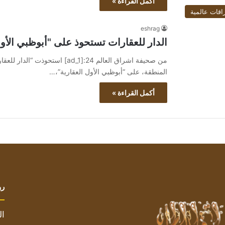
أكمل القراءة »
اقات عالمية
eshrag
الدار للعقارات تستحوذ على "أبوظبي الأول
من صحيفة اشراق العالم 24:[ad_1]
المنطقة، على “أبوظبي الأول العقارية”،…
أكمل القراءة »
رو
ال