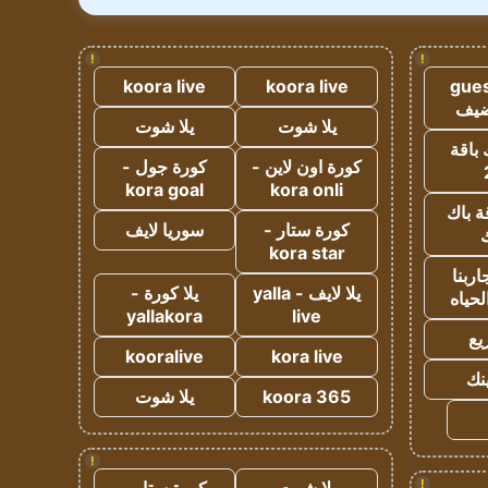
!
!
koora live
koora live
gues
ضيف
يلا شوت
يلا شوت
 باقة
كورة اون لاين -
كورة جول -
kora goal
kora onli
ة باك
كورة ستار -
سوريا لايف
ك
kora star
ربنا
يلا لايف - yalla
يلا كورة -
لحياه
yallakora
live
يع
kooralive
kora live
ينك
koora 365
يلا شوت
!
!