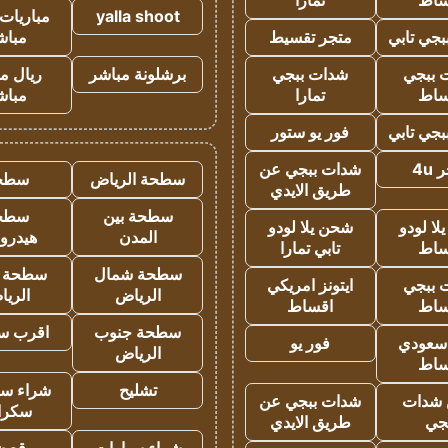
ساط
تمارا
yalla shoot
مباريات 
جي تابي
متجر تقسيط
مباش
 ببجي
شدات ببجي
برشلونة مباشر
ريال م
ساط
تمارا
مباش
جي تابي
فور يو ستور
4u
شدات ببجي عن
سطحة الرياض
سطح
طريق الايدي
سطحة بين
سطح
ا لودو
شحن يلا لودو
المدن
هيدرو
ساط
تابي تمارا
سطحة شمال
سطحة 
 ببجي
ايتونز امريكي
الرياض
الري
ساط
اقساط
سطحة جنوب
اقرب س
 سعودي
فور يو
الرياض
ساط
تشليح
شراء سي
شدات
شدات ببجي عن
سكرا
جي
طريق الايدي