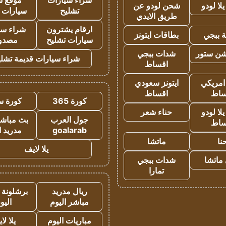
شراء سيارات
موقع ش
ا لودو
شحن لودو عن
تشليح
سيارات 
طريق الايدي
ارقام يشترون
شراء سي
 ببجي
بطاقات ايتونز
سيارات تشليح
مصدو
شن ستور
شدات ببجي
شراء سيارات قديمة تشلي
اقساط
 امريكي
ايتونز سعودي
ساط
اقساط
كورة 365
كورة س
ا لودو
حناء شعر
جول العرب
بث مباشر
ساط
goalarab
مدريد ا
نا
ماتشا
يلا لايف
ماتشا
شدات ببجي
تمارا
ريال مدريد
برشلونة 
مباشر اليوم
اليو
مباريات اليوم
يلا لا