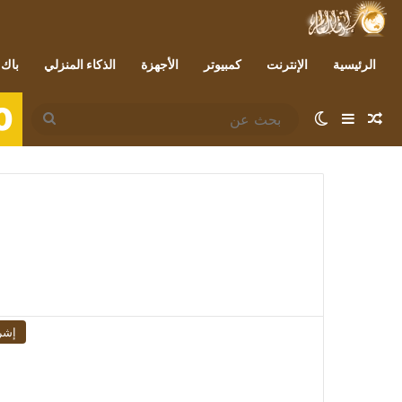
الرئيسية
الإنترنت
كمبيوتر
الأجهزة
الذكاء المنزلي
باك 
0
مقال عشوائي
إضافة عمود جانبي
الوضع المظلم
بحث
عن
إشر