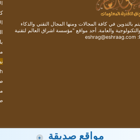
ال
كم
ال
 بالتدوين في كافة المجالات ومنها المجال التقني والذكاء
والتكنولوجية والعامة. أحد مواقع "مؤسسة اشراق العالم لتقنية
ال
:
eshrag@eshraag.com
با
مش
ن
sh
صحيف
مؤ
ص
مواقع صديقة
+