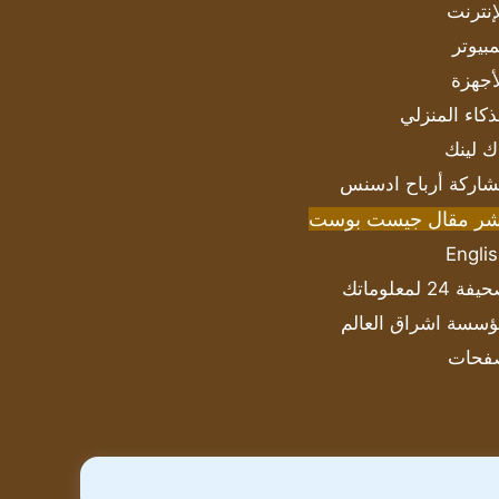
إنترنت
بيوتر
أجهزة
ذكاء المنزلي
ك لينك
اركة أرباح ادسنس
شر مقال جيست بوست
Engli
ة 24 لمعلوماتك
سسة اشراق العالم
فحات