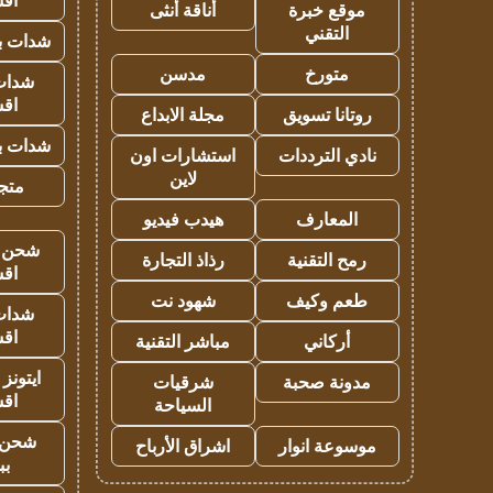
اق
موقع خبرة
أناقة أنثى
التقني
شدات بب
متورخ
مدسن
شدات
اق
روتانا تسويق
مجلة الابداع
شدات بب
نادي الترددات
استشارات اون
لاين
متجر 
المعارف
هيدب فيديو
شحن يل
رمح التقنية
رذاذ التجارة
اق
طعم وكيف
شهود نت
شدات
اق
أركاني
مباشر التقنية
ايتونز
مدونة صحبة
شرقيات
اق
السياحة
شحن 
موسوعة انوار
اشراق الأرباح
بب