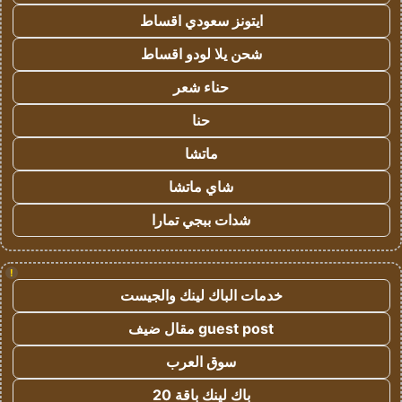
ايتونز سعودي اقساط
شحن يلا لودو اقساط
حناء شعر
حنا
ماتشا
شاي ماتشا
شدات ببجي تمارا
!
خدمات الباك لينك والجيست
guest post مقال ضيف
سوق العرب
باك لينك باقة 20