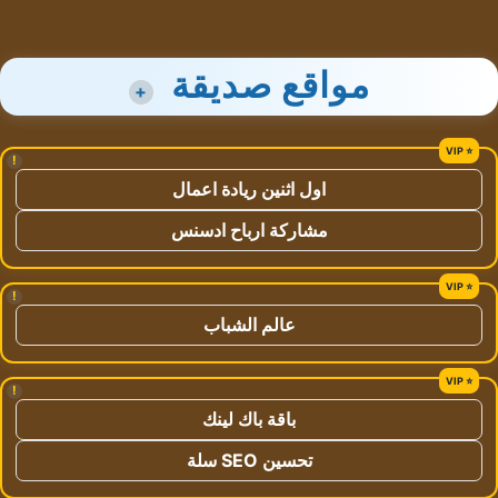
مواقع صديقة
+
!
اول اثنين ريادة اعمال
مشاركة ارباح ادسنس
!
عالم الشباب
!
باقة باك لينك
تحسين SEO سلة