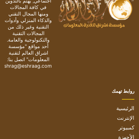
اجتماعي, يهتم بالتدوين
في كافة المجالات
ومنها المجال التقني
والذكاء المنزلي وأدوات
التقنية وغير ذلك من
المجالات التقنية
والتكنولوجية والعامة.
أحد مواقع "مؤسسة
اشراق العالم لتقنية
المعلومات" اتصل بنا:
eshrag@eshraag.com
روابط تهمك
الرئيسية
الإنترنت
كمبيوتر
الأجهزة