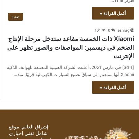
طراز Thar…
أكمل القراءة »
تقنية
101
0
eshrag
Xiaomi ذات الخمسة مقاعد ستدخل مرحلة الإنتاج
الضخم في ديسمبر: المواصفات والصور تظهر على
الإنترنت
[ad_1] في مارس 2021، أعلنت الشركة الصينية المصنعة للهواتف الذكية
Xiaomi أنها ستنضم إلى سباق تصنيع السيارات الكهربائية قريبًا. منذ…
أكمل القراءة »
إشراق العالم..موقع
شامل تقني إخباري