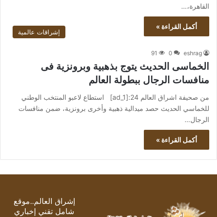
القاهرة،…
أكمل القراءة »
إشراقات عالمية
91
0
eshrag
الخماسى الحديث يتوج بذهبية وبرونزية فى
منافسات الرجال ببطولة العالم
من صحيفة اشراق العالم 24:[ad_1] استطاع لاعبو المنتخب الوطني
للخماسي الحديث حصد ميدالية ذهبية وأخرى برونزية، ضمن منافسات
الرجال…
أكمل القراءة »
إشراق العالم..موقع
شامل تقني إخباري