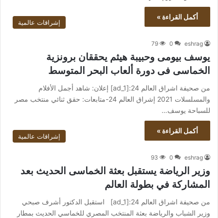
أكمل القراءة »
إشراقات عالمية
79
0
eshrag
يوسف بيومى وحبيبة هيثم يحققان برونزية
الخماسى فى دورة ألعاب البحر المتوسط
من صحيفة اشراق العالم 24:[ad_1] إعلان: شاهد أجمل الأفلام
والمسلسلات 2021 إشراق العالم 24-متابعات: حقق ثنائي منتخب مصر
للسباحة يوسف…
أكمل القراءة »
إشراقات عالمية
93
0
eshrag
وزير الرياضة يستقبل بعثة الخماسى الحديث بعد
المشاركة في بطولة العالم
من صحيفة اشراق العالم 24:[ad_1] استقبل الدكتور أشرف صبحي
وزير الشباب والرياضة بعثة المنتخب المصري للخماسي الحديث بمطار