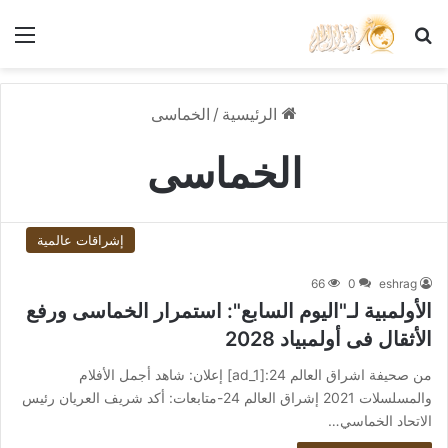
بحث عن
الق
الرئيسية
/
الخماسى
الخماسى
إشراقات عالمية
66
0
eshrag
الأولمبية لـ"اليوم السابع": استمرار الخماسى ورفع
الأثقال فى أولمبياد 2028
من صحيفة اشراق العالم 24:[ad_1] إعلان: شاهد أجمل الأفلام
والمسلسلات 2021 إشراق العالم 24-متابعات: أكد شريف العريان رئيس
الاتحاد الخماسي…