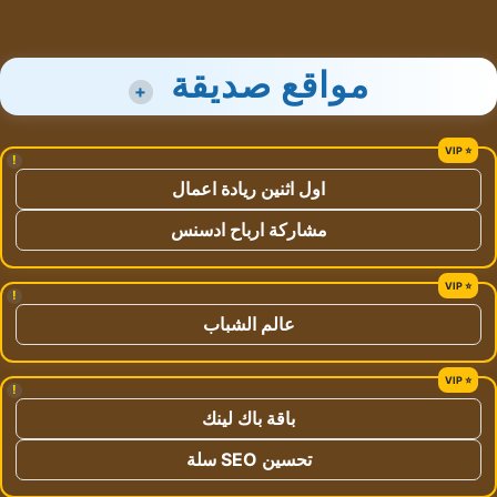
مواقع صديقة
+
!
اول اثنين ريادة اعمال
مشاركة ارباح ادسنس
!
عالم الشباب
!
باقة باك لينك
تحسين SEO سلة