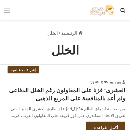
بحث عن
الق
الرئيسية
/
الخلل
الخلل
إشراقات عالمية
59
0
eshrag
العشرى: فزنا على المقاولون رغم الخلل الدفاعى
ولم أعد بالمنافسة على المربع الذهبى
من صحيفة اشراق العالم 24:[ad_1] علق طارق العشري المدير الفني
لفريق الاتحاد السكندري على فوز فريقه على المقاولون العرب، فى…
أكمل القراءة »