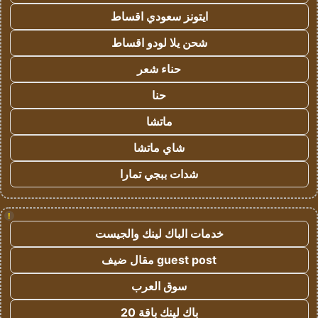
ايتونز سعودي اقساط
شحن يلا لودو اقساط
حناء شعر
حنا
ماتشا
شاي ماتشا
شدات ببجي تمارا
!
خدمات الباك لينك والجيست
guest post مقال ضيف
سوق العرب
باك لينك باقة 20