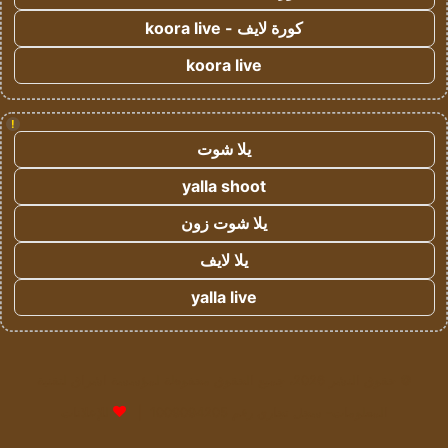
كورة لايف - koora live
koora live
!
يلا شوت
yalla shoot
يلا شوت زون
يلا لايف
yalla live
© حقوق النشر 2026، جميع الحقوق محفوظة لمؤسسة اشراق لتقنية
المعلومات- سجل تجاري رقم 1009094205 |
للإعلانات