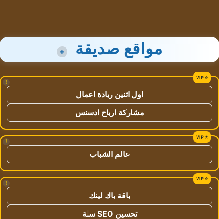
مواقع صديقة
+
!
اول اثنين ريادة اعمال
مشاركة ارباح ادسنس
!
عالم الشباب
!
باقة باك لينك
تحسين SEO سلة