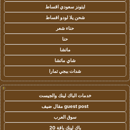
ايتونز سعودي اقساط
شحن يلا لودو اقساط
حناء شعر
حنا
ماتشا
شاي ماتشا
شدات ببجي تمارا
!
خدمات الباك لينك والجيست
guest post مقال ضيف
سوق العرب
باك لينك باقة 20