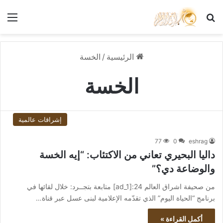
بحث عن
الق
الرئيسية
/
الخسة
الخسة
إشراقات عالمية
77
0
eshrag
داليا البحيري تعاني من الاكتئاب: “إيه الخسة
والوضاعة دي؟”
من صحيفة اشراق العالم 24:[ad_1] متابعة بتجــرد: خلال لقائها في
برنامج “الحياة اليوم” الذي تقدّمه الإعلامية لبنى عسل عبر قناة…
أكمل القراءة »