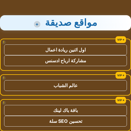
مواقع صديقة
+
!
اول اثنين ريادة اعمال
مشاركة ارباح ادسنس
!
عالم الشباب
!
باقة باك لينك
تحسين SEO سلة