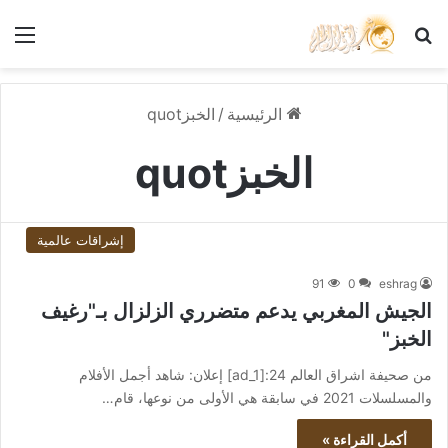
بحث عن
الق
الرئيسية
/
الخبزquot
الخبزquot
إشراقات عالمية
91
0
eshrag
الجيش المغربي يدعم متضرري الزلزال بـ"رغيف
الخبز"
من صحيفة اشراق العالم 24:[ad_1] إعلان: شاهد أجمل الأفلام
والمسلسلات 2021 في سابقة هي الأولى من نوعها، قام…
أكمل القراءة »