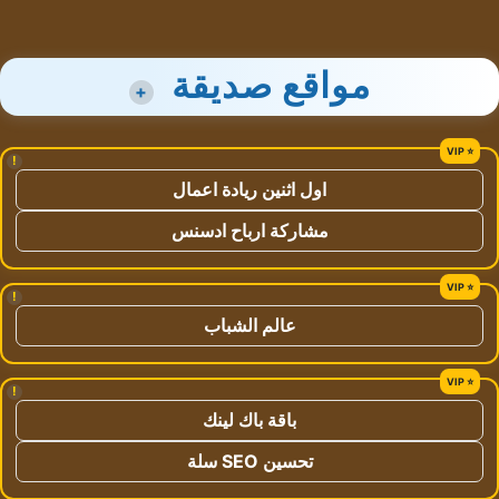
مواقع صديقة
+
!
اول اثنين ريادة اعمال
مشاركة ارباح ادسنس
!
عالم الشباب
!
باقة باك لينك
تحسين SEO سلة