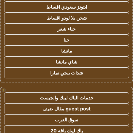
ايتونز سعودي اقساط
شحن يلا لودو اقساط
حناء شعر
حنا
ماتشا
شاي ماتشا
شدات ببجي تمارا
!
خدمات الباك لينك والجيست
guest post مقال ضيف
سوق العرب
باك لينك باقة 20