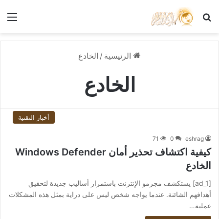
بحث عن
الق
الرئيسية
/
الخادع
الخادع
أخبار التقنية
71
0
eshrag
كيفية اكتشاف تحذير أمان Windows Defender
الخادع
[ad_1] يستكشف مجرمو الإنترنت باستمرار أساليب جديدة لتحقيق
أهدافهم الشائنة. عندما يواجه شخص ليس على دراية بمثل هذه المشكلات
عملية…