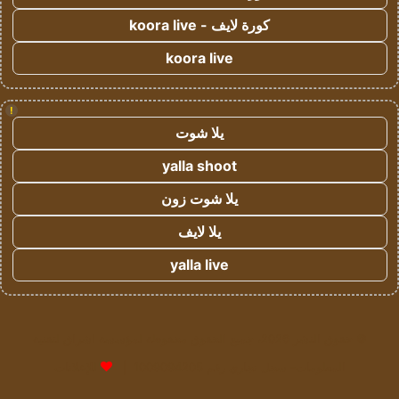
كورة لايف - koora live
koora live
!
يلا شوت
yalla shoot
يلا شوت زون
يلا لايف
yalla live
© حقوق النشر 2026، جميع الحقوق محفوظة لمؤسسة اشراق لتقنية
المعلومات- سجل تجاري رقم 1009094205 |
للإعلانات