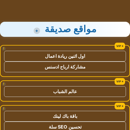
مواقع صديقة
+
!
اول اثنين ريادة اعمال
مشاركة ارباح ادسنس
!
عالم الشباب
!
باقة باك لينك
تحسين SEO سلة