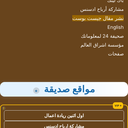
باك لينك
مشاركة أرباح ادسنس
نشر مقال جيست بوست
English
صحيفة 24 لمعلوماتك
مؤسسة اشراق العالم
صفحات
مواقع صديقة
+
!
اول اثنين ريادة اعمال
مشاركة ارباح ادسنس