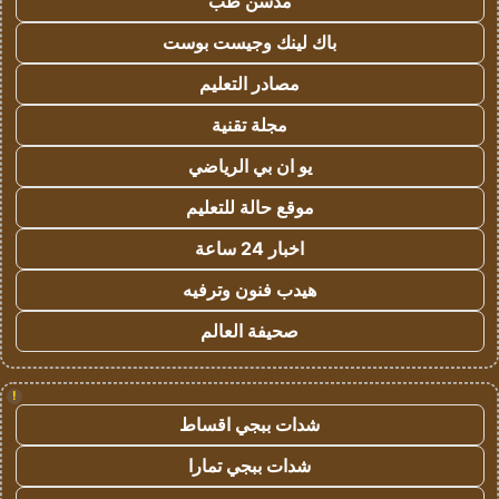
مدسن طب
باك لينك وجيست بوست
مصادر التعليم
مجلة تقنية
يو ان بي الرياضي
موقع حالة للتعليم
اخبار 24 ساعة
هيدب فنون وترفيه
صحيفة العالم
!
شدات ببجي اقساط
شدات ببجي تمارا