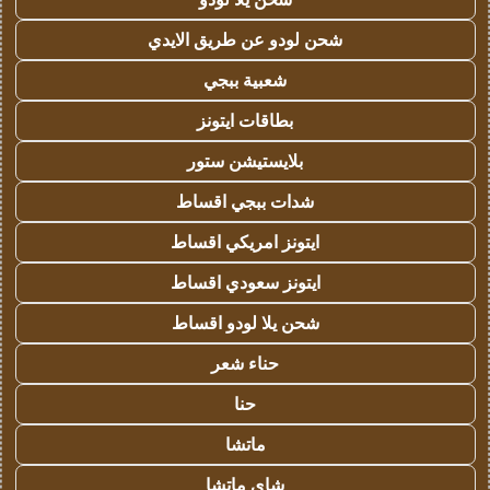
شحن لودو عن طريق الايدي
شعبية ببجي
بطاقات ايتونز
بلايستيشن ستور
شدات ببجي اقساط
ايتونز امريكي اقساط
ايتونز سعودي اقساط
شحن يلا لودو اقساط
حناء شعر
حنا
ماتشا
شاي ماتشا