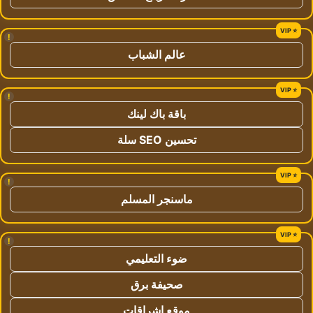
!
عالم الشباب
!
باقة باك لينك
تحسين SEO سلة
!
ماسنجر المسلم
!
ضوء التعليمي
صحيفة برق
موقع اشراقات