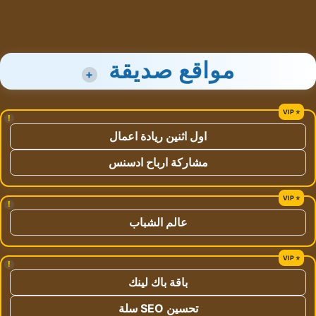
مواقع صديقة
+
!
اول اثنين ريادة اعمال
مشاركة ارباح ادسنس
!
عالم الشباب
!
باقة باك لينك
تحسين SEO سلة