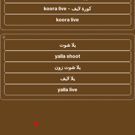
كورة لايف - koora live
koora live
!
يلا شوت
yalla shoot
يلا شوت زون
يلا لايف
yalla live
© حقوق النشر 2026، جميع الحقوق محفوظة لمؤسسة اشراق لتقنية
المعلومات- سجل تجاري رقم 1009094205 |
للإعلانات