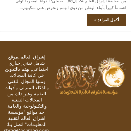
من صحيفة اشراق العالم 24:[ad_1] صبحي: الدولة المصرية تولي
اهتماماً كبيراً بأبناء الوطن من ذوي الهمم وتحرص على تمكينهم…
أكمل القراءة »
إشراق العالم..موقع
شامل تقني إخباري
اجتماعي, يهتم بالتدوين
في كافة المجالات
ومنها المجال التقني
والذكاء المنزلي وأدوات
التقنية وغير ذلك من
المجالات التقنية
والتكنولوجية والعامة.
أحد مواقع "مؤسسة
اشراق العالم لتقنية
المعلومات" اتصل بنا:
eshrag@eshraag.com