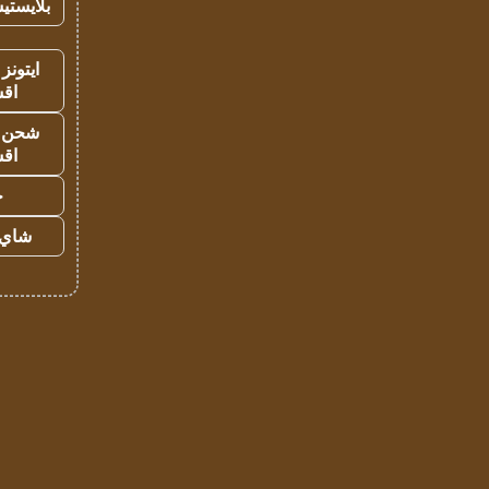
بلايستي
ايتونز
اق
شحن يل
اق
ح
شاي 