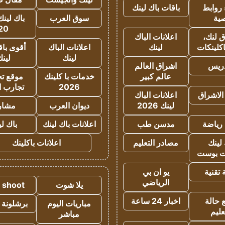
روابط
باقات باك لينك
ية
سوق العرب
باك لينك
20
 لنك،
اعلانات الباك
كلينكات
لينك
اعلانات الباك
أقوى باق
لينك
لين
دريس
اشراق العالم
عالم كبير
خدمات با كلينك
موقع تجا
2026
تجارب ا
الاشراق
اعلانات الباك
لينك 2026
ديوان العرب
مشار
رياضة
مدسن طب
اعلانات باك لينك
باك ل
لينك
مصادر التعليم
اعلانات باكلينك
 بوست
تقنية
يو ان بي
الرياضي
يلا شوت
a shoot
 حالة
اخبار 24 ساعة
مباريات اليوم
برشلونة 
عليم
مباشر