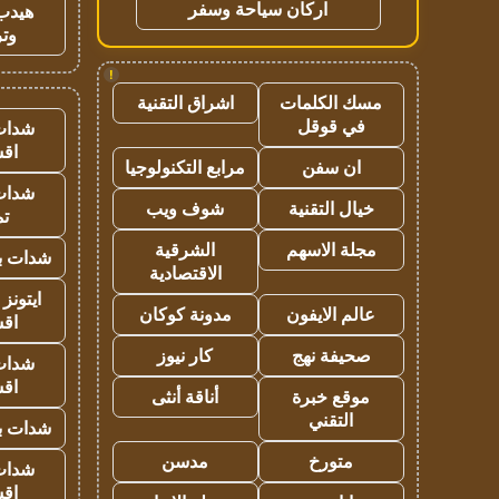
اركان سياحة وسفر
هيدب
وتر
!
مسك الكلمات
اشراق التقنية
في قوقل
شدات
اق
ان سفن
مرابع التكنولوجيا
شدات
خيال التقنية
شوف ويب
تم
مجلة الاسهم
الشرقية
شدات بب
الاقتصادية
ايتونز
عالم الايفون
مدونة كوكان
اق
صحيفة نهج
كار نيوز
شدات
اق
موقع خبرة
أناقة أنثى
التقني
شدات بب
متورخ
مدسن
شدات
اق