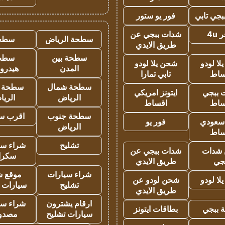
جي تابي
فور يو ستور
4u
شدات ببجي عن
سطحة الرياض
سطح
طريق الايدي
سطحة بين
سطح
ا لودو
شحن يلا لودو
المدن
هيدرو
ساط
تابي تمارا
سطحة شمال
سطحة 
 ببجي
ايتونز امريكي
الرياض
الري
ساط
اقساط
سطحة جنوب
اقرب س
 سعودي
فور يو
الرياض
ساط
تشليح
شراء سي
شدات
شدات ببجي عن
سكرا
جي
طريق الايدي
شراء سيارات
موقع ش
ا لودو
شحن لودو عن
تشليح
سيارات 
طريق الايدي
ارقام يشترون
شراء سي
 ببجي
بطاقات ايتونز
سيارات تشليح
مصدو