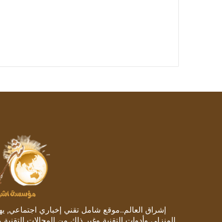
إشراق العالم..موقع شامل تقني إخباري اجتماعي, يهتم
المنزلي وأدوات التقنية وغير ذلك من المجالات التقنية 