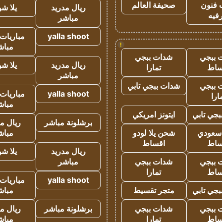
 فنون
صحيفة العالم
ريال مدريد
يلا ش
فيه
مباشر
yalla shoot
مباريات 
!
مباش
 ببجي
شدات ببجي
ريال مدريد
يلا ش
ساط
تمارا
مباشر
 ببجي
شدات ببجي تابي
yalla shoot
مباريات 
ارا
مباش
جي تابي
ايتونز امريكي
برشلونة مباشر
ريال م
 سعودي
شحن يلا لودو
مباش
ساط
اقساط
ريال مدريد
يلا ش
 ببجي
شدات ببجي
مباشر
ساط
تمارا
yalla shoot
مباريات 
جي تابي
متجر تقسيط
مباش
 ببجي
شدات ببجي
برشلونة مباشر
ريال م
ساط
تمارا
مباش