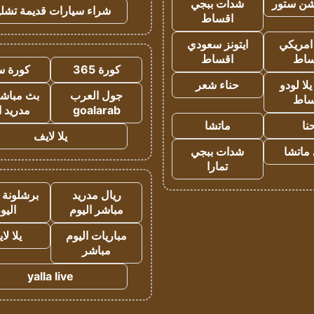
شن ستور
شدات ببجي
شراء سيارات قديمة تشلي
اقساط
 امريكي
ايتونز سعودي
ساط
اقساط
كورة 365
كورة س
ا لودو
حناء شعر
جول العرب
بث مباشر
ساط
goalarab
مدريد ا
نا
ماتشا
يلا لايف
ماتشا
شدات ببجي
تمارا
ريال مدريد
برشلونة 
مباشر اليوم
اليو
مباريات اليوم
يلا لا
مباشر
yalla live