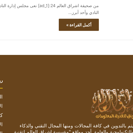
من صحيفة اشراق العالم 24:[ad_1]
النادي وأحد أبرز…
أكمل القراءة »
رو
ال
ال
كم
ال
 بالتدوين في كافة المجالات ومنها المجال التقني والذكاء
والتكنولوجية والعامة. أحد مواقع "مؤسسة اشراق العالم لتقنية