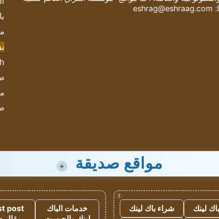
ال
:
eshrag@eshraag.com
با
مش
ن
sh
صحيف
مؤ
ص
مواقع صديقة
+
!
اك لينك
شراء باك لينك
خدمات الباك
t post
لينك والجيست
مقال 