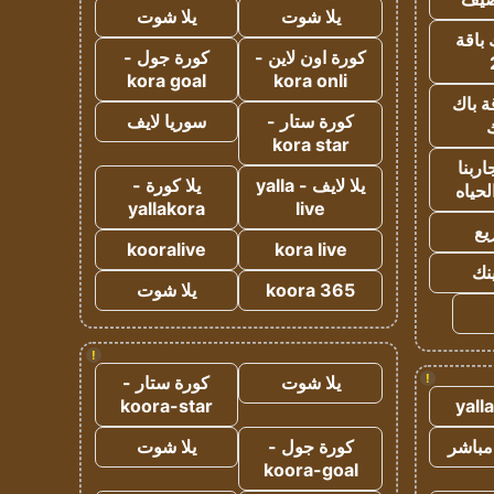
يلا شوت
يلا شوت
 باقة
كورة اون لاين -
كورة جول -
kora goal
kora onli
ة باك
كورة ستار -
سوريا لايف
ك
kora star
ربنا
يلا لايف - yalla
يلا كورة -
لحياه
yallakora
live
يع
kooralive
kora live
ينك
koora 365
يلا شوت
!
!
يلا شوت
كورة ستار -
koora-star
yall
مباشر
كورة جول -
يلا شوت
koora-goal