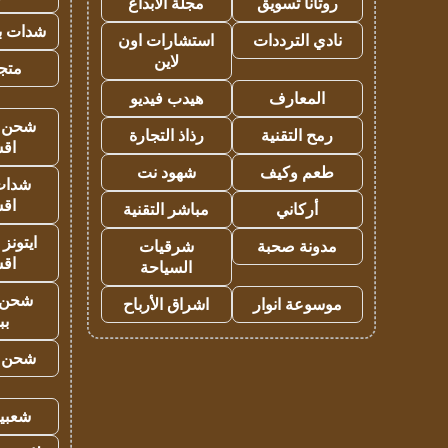
روتانا تسويق
مجلة الابداع
شدات بب
نادي الترددات
استشارات اون
لاين
متجر 
المعارف
هيدب فيديو
شحن يل
رمح التقنية
رذاذ التجارة
اق
طعم وكيف
شهود نت
شدات
اق
أركاني
مباشر التقنية
ايتونز
مدونة صحبة
شرقيات
اق
السياحة
شحن 
موسوعة انوار
اشراق الأرباح
بب
شحن يل
شعبية