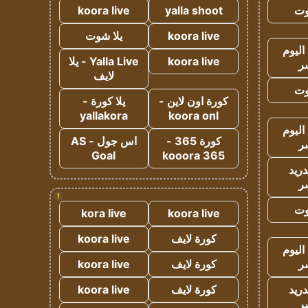
وت
yalla shoot
koora live
koora live
يلا شوت
اليوم
koora live
Yalla Live - يلا
ر
لايف
وت
كورة اون لاين -
يلا كورة -
yallakora
koora onl
اليوم
كورة 365 -
اس جول - AS
ر
Goal
kooora 365
دريد
ر
!
وت
kora live
koora live
كورة لايف
koora live
اليوم
ر
كورة لايف
koora live
دريد
كورة لايف
koora live
ر