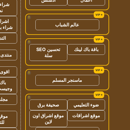
شراء 
نص
!
اشراق
عالم الشباب
شراء با
الت
!
باقة باك لينك
تحسين SEO
منتدى 
سلة
اقوى 
!
ماسنجر المسلم
باك 
وجيست
!
مجلة 
ضوء التعليمي
صحيفة برق
موقع اشراقات
موقع اشراق اون
موقع
لاين
للت