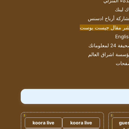
ذكاء المنزلي
ك لينك
اركة أرباح ادسنس
شر مقال جيست بوست
Engli
ة 24 لمعلوماتك
سسة اشراق العالم
فحات
!
!
koora live
koora live
gues
ضيف