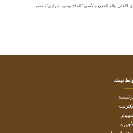
 نعى مجلس إدارة النادي الأهلي ببالغ الحزن والأسى “الحاج تيسير الهواري”، عضو
ابط تهمك
رئيسية
إنترنت
بيوتر
أجهزة