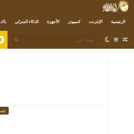
الرئيسية
الإنترنت
كمبيوتر
الأجهزة
الذكاء المنزلي
باك 
0
مقال عشوائي
إضافة عمود جانبي
الوضع المظلم
بحث
عن
إشر