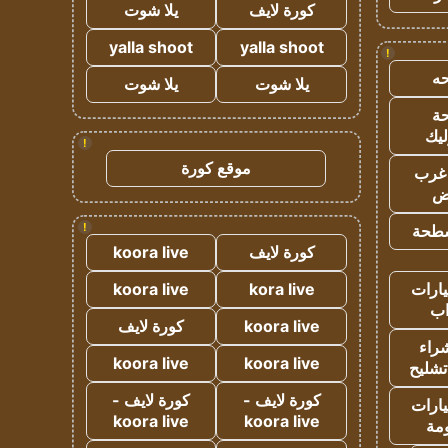
كورة لايف
يلا شوت
yalla shoot
yalla shoot
!
ه
يلا شوت
يلا شوت
ة
ليك
!
موقع كورة
غرب
اض
!
طحة
كورة لايف
koora live
ارات
kora live
koora live
ب
koora live
كورة لايف
راء
koora live
koora live
تشليح
كورة لايف -
كورة لايف -
ارات
koora live
koora live
مة