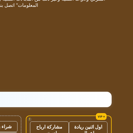
المعلومات" اتصل بنا
!
شراء ب
اول اثنين ريادة
مشاركة ارباح
اعمال
ادسنس