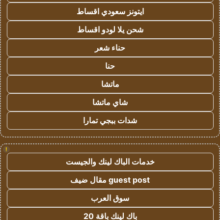
ايتونز سعودي اقساط
شحن يلا لودو اقساط
حناء شعر
حنا
ماتشا
شاي ماتشا
شدات ببجي تمارا
!
خدمات الباك لينك والجيست
guest post مقال ضيف
سوق العرب
باك لينك باقة 20