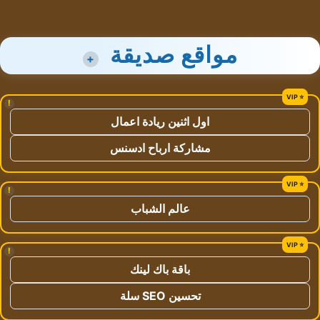
مواقع صديقة
+
!
اول اثنين ريادة اعمال
مشاركة ارباح ادسنس
!
عالم الشباب
!
باقة باك لينك
تحسين SEO سلة