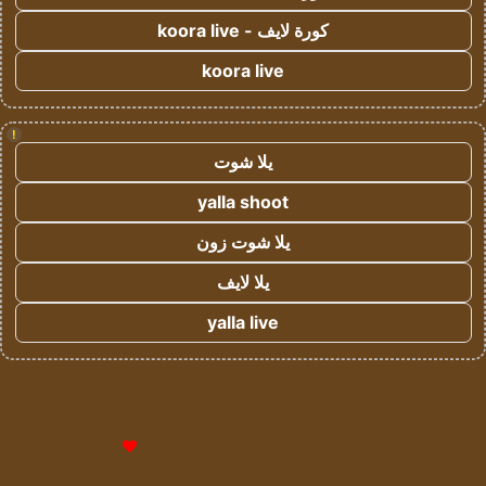
كورة لايف - koora live
koora live
!
يلا شوت
yalla shoot
يلا شوت زون
يلا لايف
yalla live
© حقوق النشر 2026، جميع الحقوق محفوظة لمؤسسة اشراق لتقنية
المعلومات- سجل تجاري رقم 1009094205 |
للإعلانات