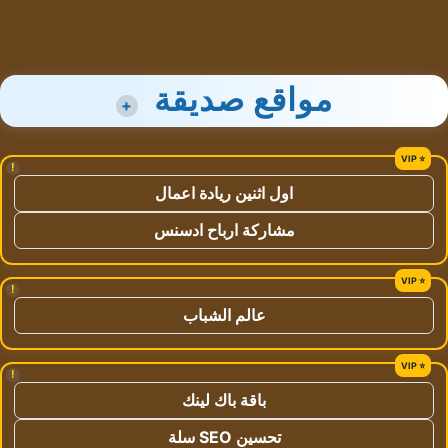
مواقع صديقة
+
!
اول اثنين ريادة اعمال
مشاركة ارباح ادسنس
!
عالم الشباب
!
باقة باك لينك
تحسين SEO سلة