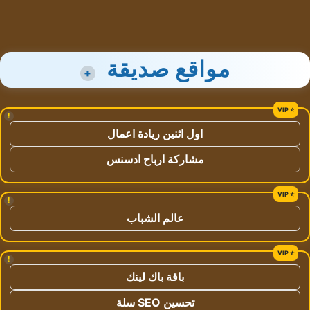
مواقع صديقة
+
!
اول اثنين ريادة اعمال
مشاركة ارباح ادسنس
!
عالم الشباب
!
باقة باك لينك
تحسين SEO سلة