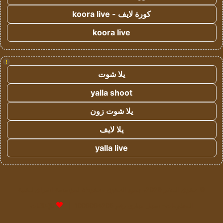
كورة لايف - koora live
koora live
!
يلا شوت
yalla shoot
يلا شوت زون
يلا لايف
yalla live
© حقوق النشر 2026، جميع الحقوق محفوظة لمؤسسة اشراق لتقنية
المعلومات- سجل تجاري رقم 1009094205 |
للإعلانات