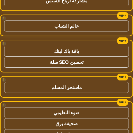
مشاركة ارباح ادسنس
!
عالم الشباب
!
باقة باك لينك
تحسين SEO سلة
!
ماسنجر المسلم
!
ضوء التعليمي
صحيفة برق