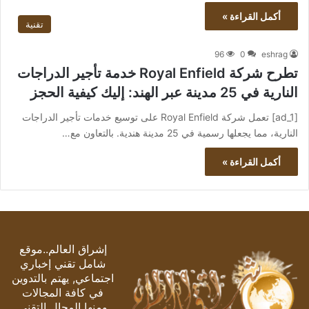
أكمل القراءة »
تقنية
96
0
eshrag
تطرح شركة Royal Enfield خدمة تأجير الدراجات
النارية في 25 مدينة عبر الهند: إليك كيفية الحجز
[ad_1] تعمل شركة Royal Enfield على توسيع خدمات تأجير الدراجات
النارية، مما يجعلها رسمية في 25 مدينة هندية. بالتعاون مع…
أكمل القراءة »
إشراق العالم..موقع
شامل تقني إخباري
اجتماعي, يهتم بالتدوين
في كافة المجالات
ومنها المجال التقني