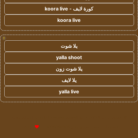
كورة لايف - koora live
koora live
!
يلا شوت
yalla shoot
يلا شوت زون
يلا لايف
yalla live
© حقوق النشر 2026، جميع الحقوق محفوظة لمؤسسة اشراق لتقنية
المعلومات- سجل تجاري رقم 1009094205 |
للإعلانات