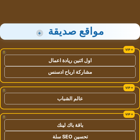
مواقع صديقة
+
!
اول اثنين ريادة اعمال
مشاركة ارباح ادسنس
!
عالم الشباب
!
باقة باك لينك
تحسين SEO سلة