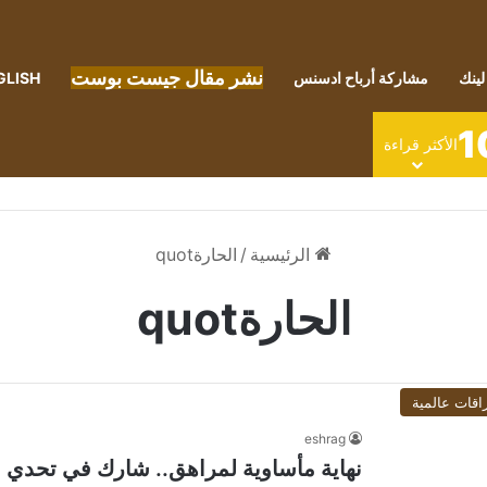
نشر مقال جيست بوست
لينك
مشاركة أرباح ادسنس
GLISH
1
الأكثر قراءة
الرئيسية
/
الحارةquot
الحارةquot
اقات عالمية
eshrag
نهاية مأساوية لمراهق.. شارك في تحدي "ا