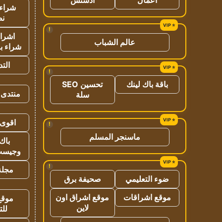
شراء 
نص
!
اشراق
عالم الشباب
شراء با
الت
!
باقة باك لينك
تحسين SEO
منتدى 
سلة
اقوى 
!
ماسنجر المسلم
باك 
وجيست
!
مجلة 
ضوء التعليمي
صحيفة برق
موقع اشراقات
موقع اشراق اون
موقع
لاين
للت