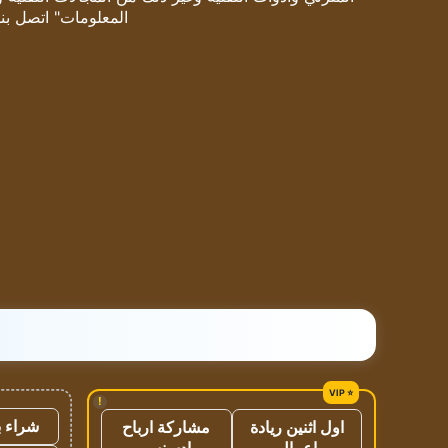
المعلومات" اتصل بنا
!
شراء ب
اول اثنين ريادة
مشاركة ارباح
اعمال
ادسنس