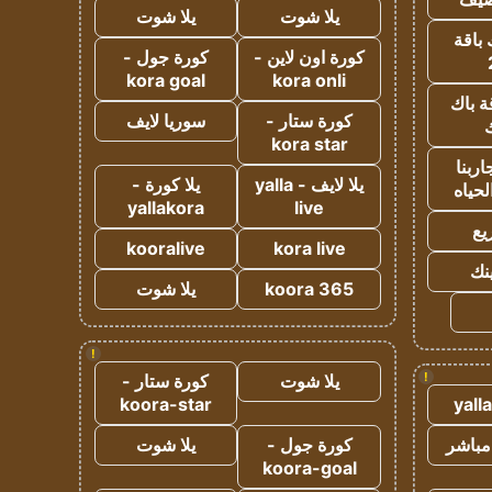
يلا شوت
يلا شوت
 باقة
كورة اون لاين -
كورة جول -
kora goal
kora onli
ة باك
كورة ستار -
سوريا لايف
ك
kora star
ربنا
يلا لايف - yalla
يلا كورة -
لحياه
yallakora
live
يع
kooralive
kora live
ينك
koora 365
يلا شوت
!
!
يلا شوت
كورة ستار -
koora-star
yall
مباشر
كورة جول -
يلا شوت
koora-goal