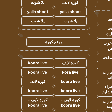
كورة لايف
يلا شوت
yalla shoot
yalla shoot
!
ه
يلا شوت
يلا شوت
ة
ليك
!
موقع كورة
غرب
اض
!
طحة
كورة لايف
koora live
ارات
kora live
koora live
ب
koora live
كورة لايف
راء
koora live
koora live
تشليح
كورة لايف -
كورة لايف -
ارات
koora live
koora live
مة