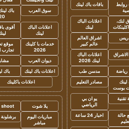
روابط
باقات باك لينك
ية
سوق العرب
باك لينك
20
 لنك،
اعلانات الباك
كلينكات
لينك
اعلانات الباك
أقوى باق
لينك
لين
دريس
اشراق العالم
عالم كبير
خدمات با كلينك
موقع تجا
2026
تجارب ا
الاشراق
اعلانات الباك
لينك 2026
ديوان العرب
مشار
رياضة
مدسن طب
اعلانات باك لينك
باك ل
لينك
مصادر التعليم
اعلانات باكلينك
 بوست
تقنية
يو ان بي
الرياضي
يلا شوت
a shoot
 حالة
اخبار 24 ساعة
مباريات اليوم
برشلونة 
عليم
مباشر