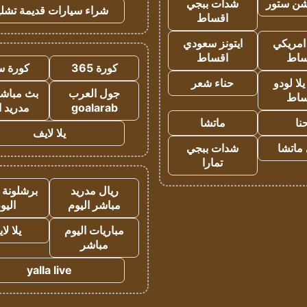
شن ستور
شدات ببجي
شراء سيارات قديمة تشلي
اقساط
 امريكي
ايتونز سعودي
ساط
اقساط
كورة 365
كورة س
ا لودو
حناء شعر
جول العرب
بث مباشر
ساط
goalarab
مدريد ا
نا
ماتشا
يلا لايف
ماتشا
شدات ببجي
تمارا
ريال مدريد
برشلونة 
مباشر اليوم
اليو
مباريات اليوم
يلا لا
مباشر
yalla live