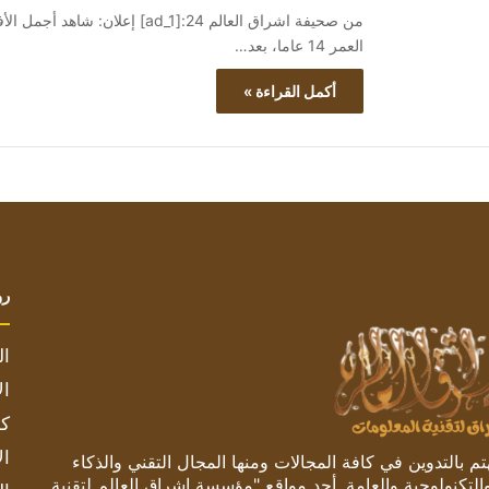
العمر 14 عاما، بعد…
أكمل القراءة »
رو
ال
ال
كم
ال
 بالتدوين في كافة المجالات ومنها المجال التقني والذكاء
والتكنولوجية والعامة. أحد مواقع "مؤسسة اشراق العالم لتقنية