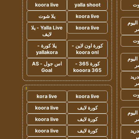
وت
yalla shoot
koora live
koora live
يلا شوت
اليوم
koora live
Yalla Live - يلا
ر
لايف
وت
كورة اون لاين -
يلا كورة -
yallakora
koora onl
اليوم
كورة 365 -
اس جول - AS
ر
Goal
kooora 365
دريد
ر
!
وت
kora live
koora live
كورة لايف
koora live
اليوم
ر
كورة لايف
koora live
دريد
كورة لايف
koora live
ر