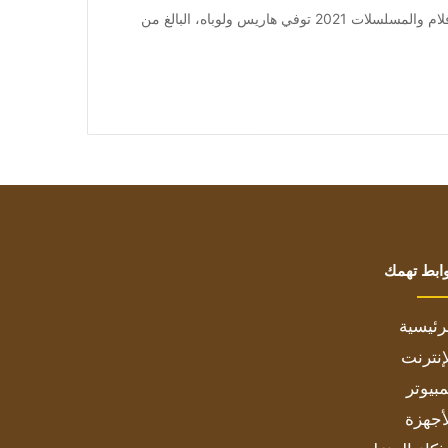
من صحيفة اشراق العالم 24:[ad_1] إعلان: شاهد أجمل الأفلام والمسلسلات 2021 توفي هاريس ولوباه، البالغ من
ابط تهمك
رئيسية
إنترنت
بيوتر
أجهزة