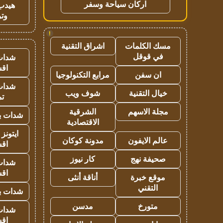
اركان سياحة وسفر
هيدب
وتر
!
مسك الكلمات
اشراق التقنية
في قوقل
شدات
اق
ان سفن
مرابع التكنولوجيا
شدات
خيال التقنية
شوف ويب
تم
مجلة الاسهم
الشرقية
شدات بب
الاقتصادية
ايتونز
عالم الايفون
مدونة كوكان
اق
صحيفة نهج
كار نيوز
شدات
اق
موقع خبرة
أناقة أنثى
التقني
شدات بب
متورخ
مدسن
شدات
اق