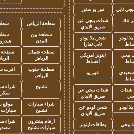
جي تابي
فور يو ستور
4u
شدات ببجي عن
سطحة الرياض
سطح
طريق الايدي
سطحة بين
سطح
ا لودو
شحن يلا لودو
المدن
هيدرو
ساط
تابي تمارا
سطحة شمال
سطحة 
 ببجي
ايتونز امريكي
الرياض
الري
ساط
اقساط
سطحة جنوب
اقرب س
 سعودي
فور يو
الرياض
ساط
تشليح
شراء سي
شدات
شدات ببجي عن
سكرا
جي
طريق الايدي
شراء سيارات
موقع ش
ا لودو
شحن لودو عن
تشليح
سيارات 
طريق الايدي
ارقام يشترون
شراء سي
 ببجي
بطاقات ايتونز
سيارات تشليح
مصدو