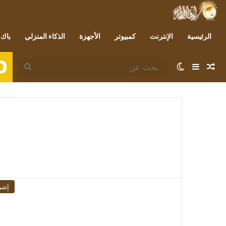
الرئيسية
الإنترنت
كمبيوتر
الأجهزة
الذكاء المنزلي
باك 
0
مقال عشوائي
إضافة عمود جانبي
الوضع المظلم
بحث
عن
إشر