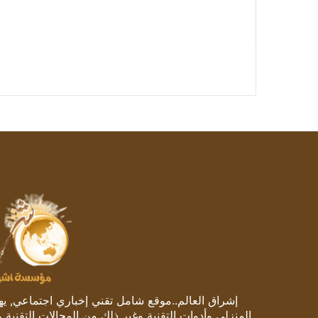
إشراق العالم..موقع شامل تقني إخباري اجتماعي, يهتم
المنزلي وأدوات التقنية وغير ذلك من المجالات التقنية 