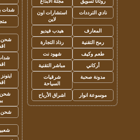
روتانا تسويق
مجلة الابداع
شدات بب
نادي الترددات
استشارات اون
لاين
متجر 
المعارف
هيدب فيديو
شحن يل
رمح التقنية
رذاذ التجارة
اق
طعم وكيف
شهود نت
شدات
اق
أركاني
مباشر التقنية
ايتونز
مدونة صحبة
شرقيات
اق
السياحة
شحن 
موسوعة انوار
اشراق الأرباح
بب
شحن يل
شعبية