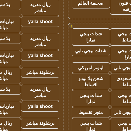
 فنون
صحيفة العالم
ريال مدريد
يلا ش
فيه
مباشر
yalla shoot
مباريات 
!
مباش
 ببجي
شدات ببجي
ريال مدريد
يلا ش
ساط
تمارا
مباشر
 ببجي
شدات ببجي تابي
yalla shoot
مباريات 
ارا
مباش
جي تابي
ايتونز امريكي
برشلونة مباشر
ريال م
 سعودي
شحن يلا لودو
مباش
ساط
اقساط
ريال مدريد
يلا ش
 ببجي
شدات ببجي
مباشر
ساط
تمارا
yalla shoot
مباريات 
جي تابي
متجر تقسيط
مباش
 ببجي
شدات ببجي
برشلونة مباشر
ريال م
ساط
تمارا
مباش