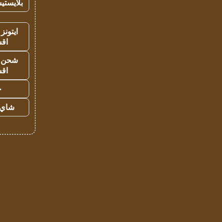
بلايستي
ايتونز
اق
شحن يل
اق
ح
شاي 