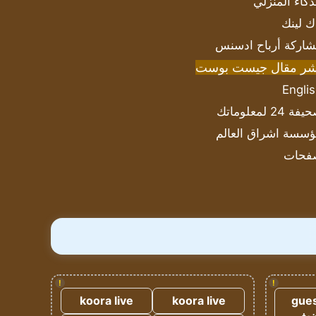
ذكاء المنزلي
ك لينك
اركة أرباح ادسنس
شر مقال جيست بوست
Engli
ة 24 لمعلوماتك
سسة اشراق العالم
فحات
!
!
koora live
koora live
gues
ضيف