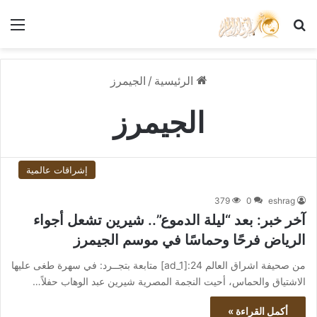
بحث عن
الق
الرئيسية
/
الجيمرز
الجيمرز
إشراقات عالمية
379
0
eshrag
آخر خبر: بعد “ليلة الدموع”.. شيرين تشعل أجواء
الرياض فرحًا وحماسًا في موسم الجيمرز
من صحيفة اشراق العالم 24:[ad_1] متابعة بتجــرد: في سهرة طغى عليها
الاشتياق والحماس، أحيت النجمة المصرية شيرين عبد الوهاب حفلاً…
أكمل القراءة »