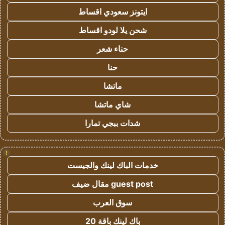
ايتونز سعودي اقساط
شحن يلا لودو اقساط
حناء شعر
حنا
ماتشا
شاي ماتشا
شدات ببجي تمارا
!
خدمات الباك لينك والجيست
guest post مقال ضيف
سوق العرب
باك لينك باقة 20