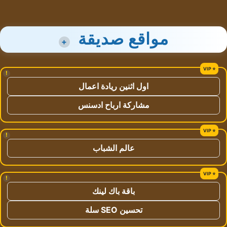
مواقع صديقة
+
!
اول اثنين ريادة اعمال
مشاركة ارباح ادسنس
!
عالم الشباب
!
باقة باك لينك
تحسين SEO سلة