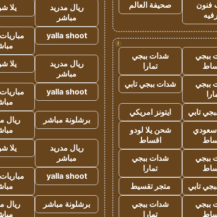
 فنون
صحيفة العالم
ريال مدريد
يلا ش
فيه
مباشر
yalla shoot
مباريات 
!
مباش
 ببجي
شدات ببجي
ريال مدريد
يلا ش
ساط
تمارا
مباشر
 ببجي
شدات ببجي تابي
yalla shoot
مباريات 
ارا
مباش
جي تابي
ايتونز امريكي
برشلونة مباشر
ريال م
 سعودي
شحن يلا لودو
مباش
ساط
اقساط
ريال مدريد
يلا ش
 ببجي
شدات ببجي
مباشر
ساط
تمارا
yalla shoot
مباريات 
جي تابي
متجر تقسيط
مباش
 ببجي
شدات ببجي
برشلونة مباشر
ريال م
ساط
تمارا
مباش