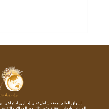
إشراق العالم..موقع شامل تقني إخباري اجتماعي, يهتم
المنزلي وأدوات التقنية وغير ذلك من المجالات التقنية 