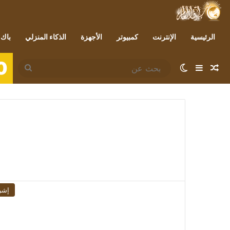
الرئيسية
الإنترنت
كمبيوتر
الأجهزة
الذكاء المنزلي
باك 
0
مقال عشوائي
إضافة عمود جانبي
الوضع المظلم
بحث
عن
إشر