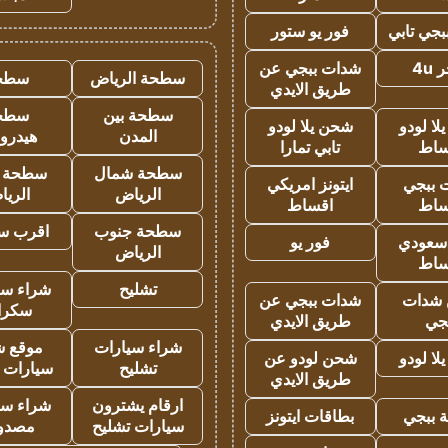
جي تابي
فور يو ستور
4u
شدات ببجي عن
سطحة الرياض
سطح
طريق الايدي
سطحة بين
سطح
ا لودو
شحن يلا لودو
المدن
هيدرو
ساط
تابي تمارا
سطحة شمال
سطحة 
 ببجي
ايتونز امريكي
الرياض
الري
ساط
اقساط
سطحة جنوب
اقرب س
 سعودي
فور يو
الرياض
ساط
تشليح
شراء سي
شدات
شدات ببجي عن
سكرا
جي
طريق الايدي
شراء سيارات
موقع ش
ا لودو
شحن لودو عن
تشليح
سيارات 
طريق الايدي
ارقام يشترون
شراء سي
 ببجي
بطاقات ايتونز
سيارات تشليح
مصدو