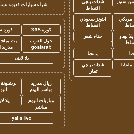
شن ستور
شدات ببجي
شراء سيارات قديمة تشلي
اقساط
 امريكي
ايتونز سعودي
ساط
اقساط
كورة 365
كورة س
ا لودو
حناء شعر
جول العرب
بث مباشر
ساط
goalarab
مدريد ا
نا
ماتشا
يلا لايف
ماتشا
شدات ببجي
تمارا
ريال مدريد
برشلونة 
مباشر اليوم
اليو
مباريات اليوم
يلا لا
مباشر
yalla live