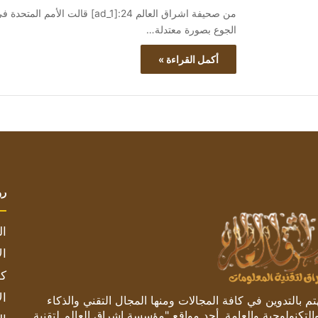
من صحيفة اشراق العالم 24:[ad_1]
الجوع بصورة معتدلة…
أكمل القراءة »
رو
ال
ال
كم
ال
 بالتدوين في كافة المجالات ومنها المجال التقني والذكاء
والتكنولوجية والعامة. أحد مواقع "مؤسسة اشراق العالم لتقنية