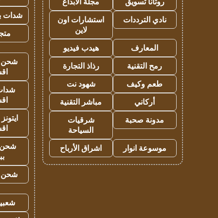
روتانا تسويق
مجلة الابداع
شدات بب
نادي الترددات
استشارات اون
لاين
متجر 
المعارف
هيدب فيديو
شحن يل
رمح التقنية
رذاذ التجارة
اق
طعم وكيف
شهود نت
شدات
اق
أركاني
مباشر التقنية
ايتونز
مدونة صحبة
شرقيات
اق
السياحة
شحن 
موسوعة انوار
اشراق الأرباح
بب
شحن يل
شعبية