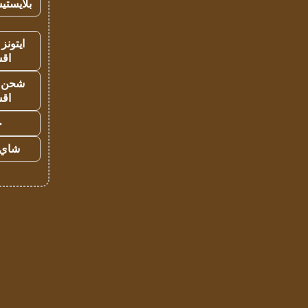
بلايستي
ايتونز
اق
شحن يل
اق
ح
شاي 