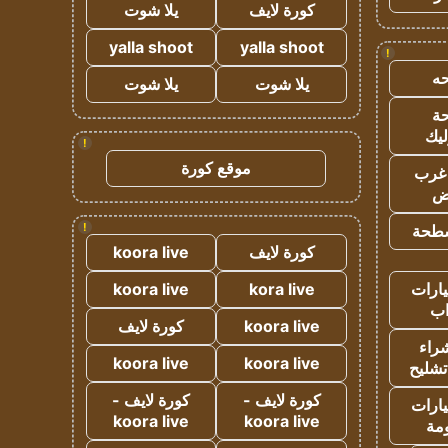
كورة لايف
يلا شوت
yalla shoot
yalla shoot
!
ه
يلا شوت
يلا شوت
ة
ليك
!
موقع كورة
غرب
اض
!
طحة
كورة لايف
koora live
ارات
kora live
koora live
ب
koora live
كورة لايف
راء
koora live
koora live
تشليح
كورة لايف -
كورة لايف -
ارات
koora live
koora live
مة