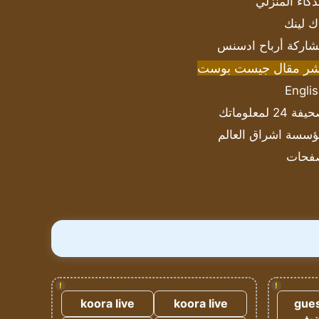
ذكاء المنزلي
ك لينك
اركة أرباح ادسنس
شر مقال جيست بوست
Engli
ة 24 لمعلوماتك
سسة اشراق العالم
فحات
!
!
koora live
koora live
gues
ضيف