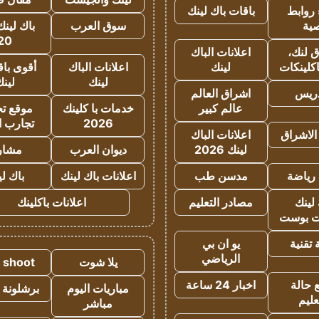
روابط
باقات باك لينك
ية
سوق العرب
باك لينك
20
 لنك،
اعلانات الباك
كلينكات
لينك
اعلانات الباك
أقوى باق
لينك
لين
دريس
اشراق العالم
عالم كبير
خدمات با كلينك
موقع تجا
2026
تجارب ا
الاشراق
اعلانات الباك
لينك 2026
ديوان العرب
مشار
رياضة
مدسن طب
اعلانات باك لينك
باك ل
لينك
مصادر التعليم
اعلانات باكلينك
 بوست
تقنية
يو ان بي
الرياضي
يلا شوت
a shoot
 حالة
اخبار 24 ساعة
مباريات اليوم
برشلونة 
عليم
مباشر