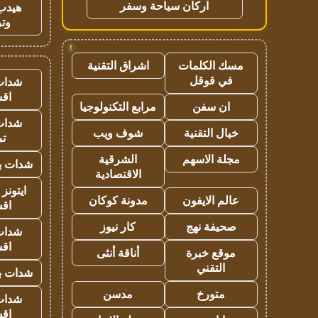
اركان سياحة وسفر
هيدب
وتر
!
مسك الكلمات
اشراق التقنية
في قوقل
شدات
اق
ان سفن
مرابع التكنولوجيا
شدات
خيال التقنية
شوف ويب
تم
مجلة الاسهم
الشرقية
شدات بب
الاقتصادية
ايتونز
عالم الايفون
مدونة كوكان
اق
صحيفة نهج
كار نيوز
شدات
اق
موقع خبرة
أناقة أنثى
التقني
شدات بب
متورخ
مدسن
شدات
اق