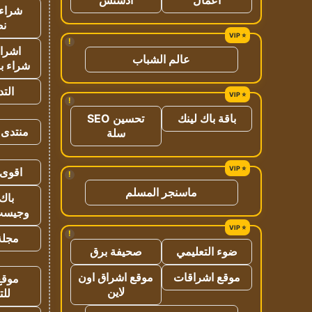
شراء 
نص
!
اشراق
عالم الشباب
شراء با
الت
!
باقة باك لينك
تحسين SEO
منتدى 
سلة
اقوى 
!
ماسنجر المسلم
باك 
وجيست
!
مجلة 
ضوء التعليمي
صحيفة برق
موقع اشراقات
موقع اشراق اون
موقع
لاين
للت