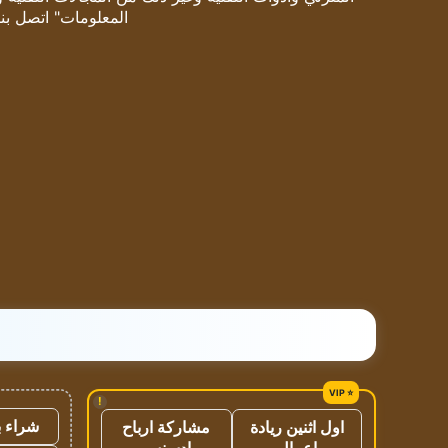
المعلومات" اتصل بنا
!
شراء ب
اول اثنين ريادة
مشاركة ارباح
اعمال
ادسنس