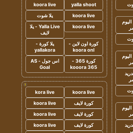
وت
yalla shoot
koora live
koora live
يلا شوت
اليوم
koora live
Yalla Live - يلا
ر
لايف
وت
كورة اون لاين -
يلا كورة -
yallakora
koora onl
اليوم
كورة 365 -
اس جول - AS
ر
Goal
kooora 365
دريد
ر
!
وت
kora live
koora live
كورة لايف
koora live
اليوم
ر
كورة لايف
koora live
دريد
كورة لايف
koora live
ر