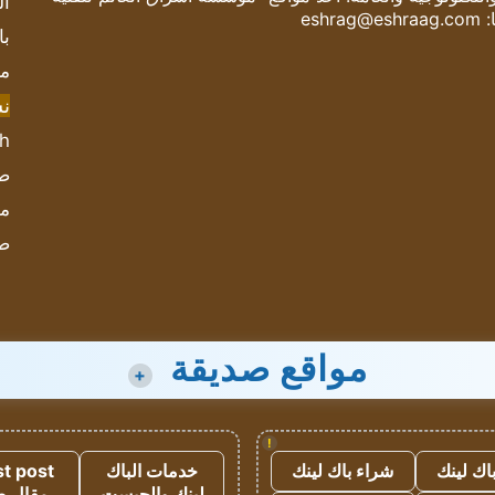
ال
:
eshrag@eshraag.com
با
مش
ن
sh
صحيف
مؤ
ص
مواقع صديقة
+
!
اك لينك
شراء باك لينك
خدمات الباك
t post
لينك والجيست
مقال 