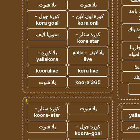
يلا شوت
يلا شوت
 باقة
كورة اون لاين -
كورة جول -
kora goal
kora onli
ة باك
كورة ستار -
سوريا لايف
ك
kora star
ربنا
يلا لايف - yalla
يلا كورة -
لحياه
yallakora
live
يع
kooralive
kora live
ينك
koora 365
يلا شوت
!
!
يلا شوت
كورة ستار -
koora-star
yall
مباشر
كورة جول -
يلا شوت
koora-goal