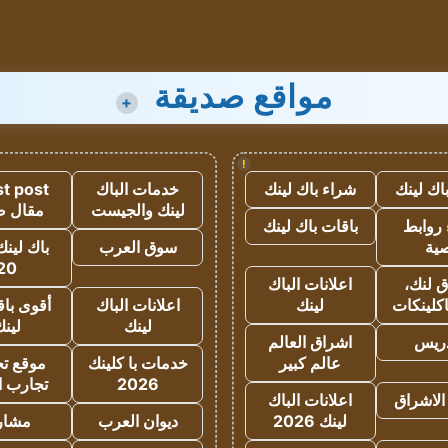
مواقع صديقة
+
!
اك لينك
شراء باك لينك
خدمات الباك
t post
لينك والجيست
مقال 
روابط
باقات باك لينك
ية
سوق العرب
باك لينك
20
 لنك،
اعلانات الباك
كلينكات
لينك
اعلانات الباك
أقوى باق
لينك
لين
دريس
اشراق العالم
عالم كبير
خدمات با كلينك
موقع تجا
2026
تجارب ا
الاشراق
اعلانات الباك
لينك 2026
ديوان العرب
مشار