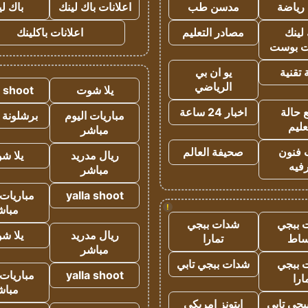
رياضة
مدسن طب
اعلانات باك لينك
باك ل
لينك
مصادر التعليم
اعلانات باكلينك
 بوست
تقنية
يو ان بي
الرياضي
يلا شوت
a shoot
 حالة
اخبار 24 ساعة
مباريات اليوم
برشلونة 
عليم
مباشر
 فنون
صحيفة العالم
ريال مدريد
يلا ش
فيه
مباشر
yalla shoot
مباريات 
!
مباش
 ببجي
شدات ببجي
ريال مدريد
يلا ش
ساط
تمارا
مباشر
 ببجي
شدات ببجي تابي
yalla shoot
مباريات 
ارا
مباش
جي تابي
ايتونز امريكي