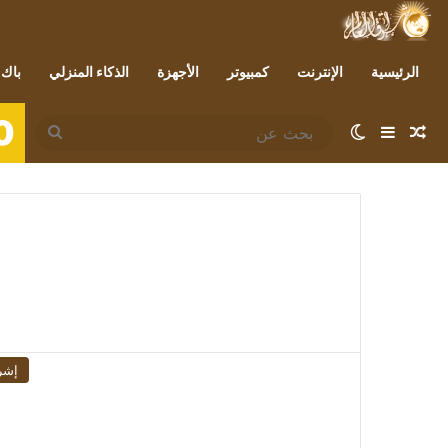
الرئيسية
الإنترنت
كمبيوتر
الأجهزة
الذكاء المنزلي
باك 
0
مقال عشوائي
إضافة عمود جانبي
الوضع المظلم
بحث
عن
إشر