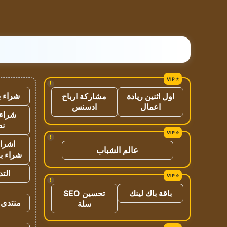
!
شراء ب
اول اثنين ريادة
مشاركة ارباح
اعمال
ادسنس
شراء 
نص
!
اشراق
عالم الشباب
شراء با
الت
!
باقة باك لينك
تحسين SEO
منتدى 
سلة