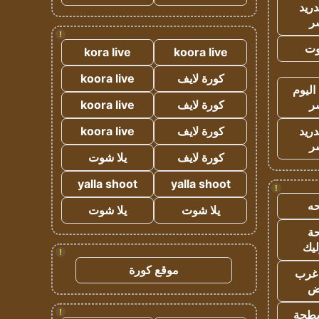
دريد
ر
!
وت
kora live
koora live
كورة لايف
koora live
اليوم
ر
كورة لايف
koora live
دريد
كورة لايف
koora live
ر
كورة لايف
يلا شوت
yalla shoot
yalla shoot
!
ه
يلا شوت
يلا شوت
ة
ليك
!
موقع كورة
غرب
اض
!
طحة