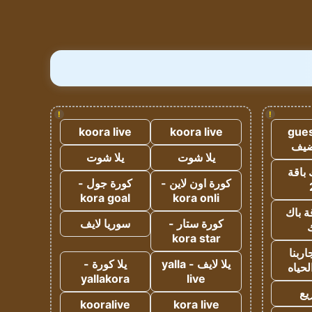
!
!
koora live
koora live
gues
ضيف
يلا شوت
يلا شوت
 باقة
كورة اون لاين -
كورة جول -
kora goal
kora onli
ة باك
كورة ستار -
سوريا لايف
ك
kora star
ربنا
يلا لايف - yalla
يلا كورة -
لحياه
yallakora
live
يع
kooralive
kora live