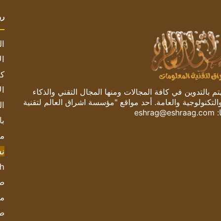
رو
ال
ال
كم
ال
 بالتدوين في كافة المجالات ومنها المجال التقني والذكاء
والتكنولوجية والعامة. أحد مواقع "مؤسسة اشراق العالم لتقنية
ال
:
eshrag@eshraag.com
با
مش
ن
sh
صحيف
مؤ
ص