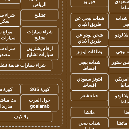
 سعودي
فور يو
الرياض
ساط
تشليح
شراء سي
شدات
شدات ببجي عن
سكرا
جي
طريق الايدي
شراء سيارات
موقع ش
ا لودو
شحن لودو عن
تشليح
سيارات 
طريق الايدي
ارقام يشترون
شراء سي
 ببجي
بطاقات ايتونز
سيارات تشليح
مصدو
شن ستور
شدات ببجي
شراء سيارات قديمة تشلي
اقساط
 امريكي
ايتونز سعودي
ساط
اقساط
كورة 365
كورة س
ا لودو
حناء شعر
جول العرب
بث مباشر
ساط
goalarab
مدريد ا
نا
ماتشا
يلا لايف
ماتشا
شدات ببجي