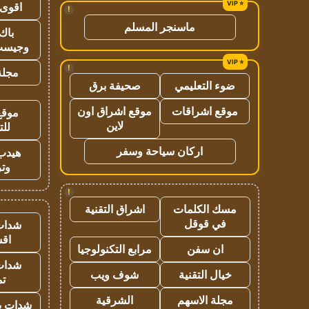
اقوى 
!
ماسنجر المسلم
باك 
وجيست
!
مجلة 
ضوء التعليمي
صحيفة برق
موقع اشراقات
موقع اشراق اون
موقع
لاين
للت
اركان سياحة وسفر
هيدب
وتر
!
مسك الكلمات
اشراق التقنية
في قوقل
شدات
اق
ان سفن
مرابع التكنولوجيا
شدات
خيال التقنية
شوف ويب
تم
مجلة الاسهم
الشرقية
شدات بب