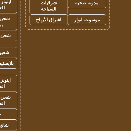
ايتونز
مدونة صحبة
شرقيات
اق
السياحة
شحن 
موسوعة انوار
اشراق الأرباح
بب
شحن يل
شعبية
بلايستي
ايتونز
اق
شحن يل
اق
ح
شاي 