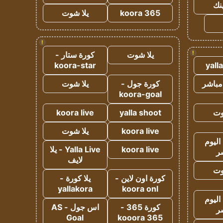
ينك
koora 365
يلا شوت
!
!
يلا شوت
كورة ستار -
koora-star
yall
مباشر
كورة جول -
يلا شوت
koora-goal
وت
yalla shoot
koora live
koora live
يلا شوت
اليوم
koora live
Yalla Live - يلا
ر
لايف
وت
كورة اون لاين -
يلا كورة -
yallakora
koora onl
اليوم
كورة 365 -
اس جول - AS
ر
Goal
kooora 365