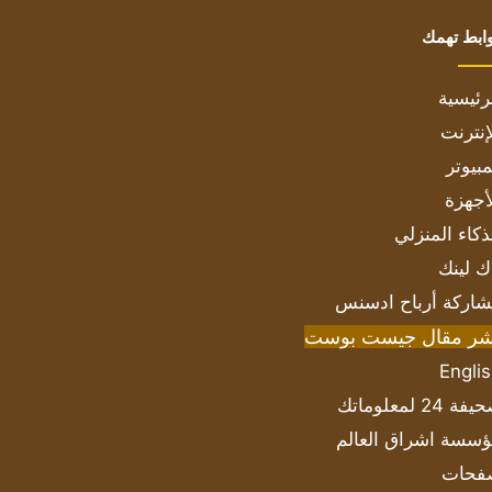
ابط تهمك
رئيسية
إنترنت
بيوتر
أجهزة
ذكاء المنزلي
ك لينك
اركة أرباح ادسنس
شر مقال جيست بوست
Engli
ة 24 لمعلوماتك
سسة اشراق العالم
فحات