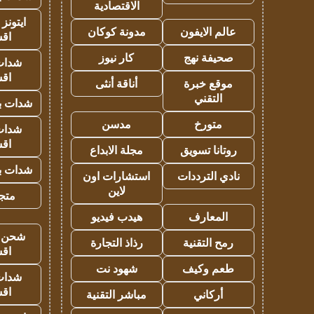
الاقتصادية
ايتونز
عالم الايفون
مدونة كوكان
اق
صحيفة نهج
كار نيوز
شدات
اق
موقع خبرة
أناقة أنثى
التقني
شدات بب
متورخ
مدسن
شدات
اق
روتانا تسويق
مجلة الابداع
شدات بب
نادي الترددات
استشارات اون
لاين
متجر 
المعارف
هيدب فيديو
شحن يل
رمح التقنية
رذاذ التجارة
اق
طعم وكيف
شهود نت
شدات
اق
أركاني
مباشر التقنية