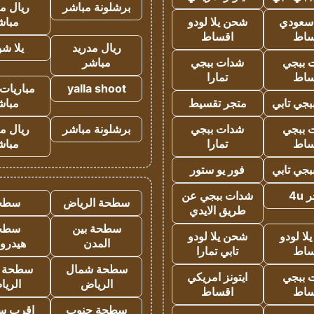
برشلونة مباشر
ريال م
 سعودي
شحن يلا لودو
مباش
ساط
اقساط
ريال مدريد
يلا ش
 ببجي
شدات ببجي
مباشر
ساط
تمارا
yalla shoot
مباريات 
جي تابي
متجر تقسيط
مباش
 ببجي
شدات ببجي
برشلونة مباشر
ريال م
ساط
تمارا
مباش
جي تابي
فور يو ستور
4u
شدات ببجي عن
سطحة الرياض
سطح
طريق الايدي
سطحة بين
سطح
ا لودو
شحن يلا لودو
المدن
هيدرو
ساط
تابي تمارا
سطحة شمال
سطحة 
 ببجي
ايتونز امريكي
الرياض
الري
ساط
اقساط
سطحة جنوب
اقرب س