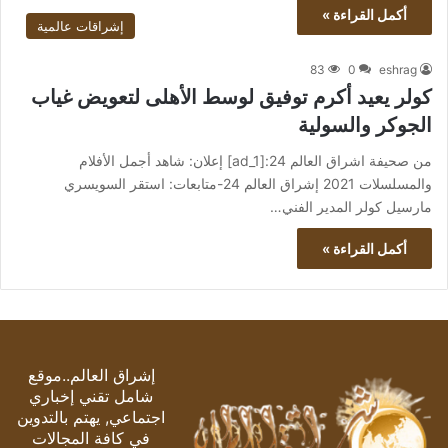
أكمل القراءة »
إشراقات عالمية
83
0
eshrag
كولر يعيد أكرم توفيق لوسط الأهلى لتعويض غياب
الجوكر والسولية
من صحيفة اشراق العالم 24:[ad_1] إعلان: شاهد أجمل الأفلام
والمسلسلات 2021 إشراق العالم 24-متابعات: استقر السويسري
مارسيل كولر المدير الفني…
أكمل القراءة »
إشراق العالم..موقع
شامل تقني إخباري
اجتماعي, يهتم بالتدوين
في كافة المجالات