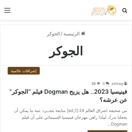
بحث عن
الق
الرئيسية
/
الجوكر
الجوكر
إشراقات عالمية
88
0
eshrag
فينيسيا 2023.. هل يزيح Dogman فيلم “الجوكر”
عن عرشه؟
من صحيفة اشراق العالم 24:[ad_1] متابعة بتجــرد: ثمة ما يمكن أن
يجعلنا ندرك لماذا راهن مهرجان فينيسيا السينمائي على أن فيلم
Dogman…