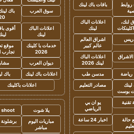
روابط
باقات باك لينك
ية
سوق العرب
باك لينك
20
 لنك،
اعلانات الباك
كلينكات
لينك
اعلانات الباك
أقوى باق
لينك
لين
دريس
اشراق العالم
عالم كبير
خدمات با كلينك
موقع تجا
2026
تجارب ا
الاشراق
اعلانات الباك
لينك 2026
ديوان العرب
مشار
رياضة
مدسن طب
اعلانات باك لينك
باك ل
لينك
مصادر التعليم
اعلانات باكلينك
 بوست
تقنية
يو ان بي
الرياضي
يلا شوت
a shoot
 حالة
اخبار 24 ساعة
مباريات اليوم
برشلونة 
عليم
مباشر