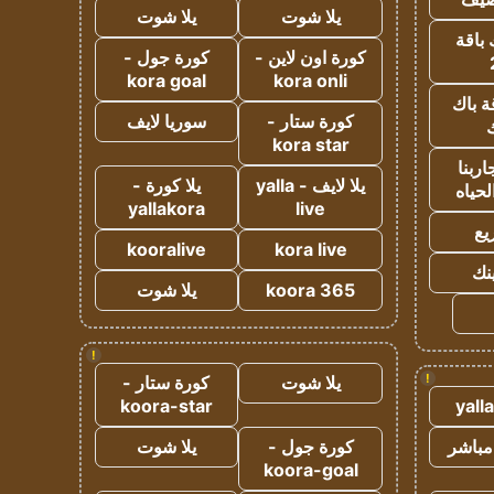
يلا شوت
يلا شوت
 باقة
كورة اون لاين -
كورة جول -
kora goal
kora onli
ة باك
كورة ستار -
سوريا لايف
ك
kora star
ربنا
يلا لايف - yalla
يلا كورة -
لحياه
yallakora
live
يع
kooralive
kora live
ينك
koora 365
يلا شوت
!
!
يلا شوت
كورة ستار -
koora-star
yall
مباشر
كورة جول -
يلا شوت
koora-goal