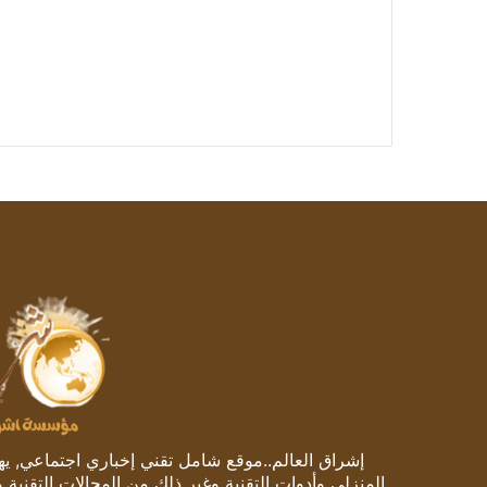
إشراق العالم..موقع شامل تقني إخباري اجتماعي, يهتم
المنزلي وأدوات التقنية وغير ذلك من المجالات التقنية 