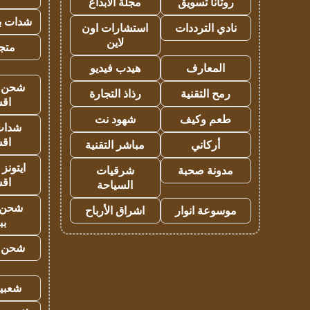
روتانا تسويق
مجلة الابداع
شدات بب
نادي الترددات
استشارات اون
لاين
متجر 
المعارف
هيدب فيديو
شحن يل
رمح التقنية
رذاذ التجارة
اق
طعم وكيف
شهود نت
شدات
اق
أركاني
مباشر التقنية
ايتونز
مدونة صحبة
شرقيات
اق
السياحة
شحن 
موسوعة انوار
اشراق الأرباح
بب
شحن يل
شعبية