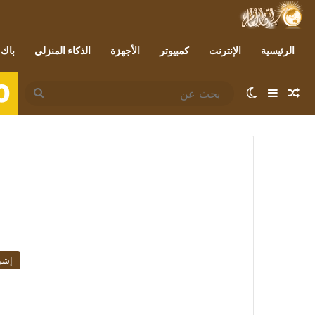
الرئيسية
الإنترنت
كمبيوتر
الأجهزة
الذكاء المنزلي
باك 
0
مقال عشوائي
إضافة عمود جانبي
الوضع المظلم
بحث
عن
إشر