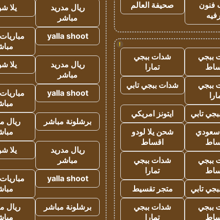
 فنون
صحيفة العالم
ريال مدريد
يلا ش
فيه
مباشر
yalla shoot
مباريات 
!
مباش
 ببجي
شدات ببجي
ريال مدريد
يلا ش
ساط
تمارا
مباشر
 ببجي
شدات ببجي تابي
yalla shoot
مباريات 
ارا
مباش
جي تابي
ايتونز امريكي
برشلونة مباشر
ريال م
 سعودي
شحن يلا لودو
مباش
ساط
اقساط
ريال مدريد
يلا ش
 ببجي
شدات ببجي
مباشر
ساط
تمارا
yalla shoot
مباريات 
جي تابي
متجر تقسيط
مباش
 ببجي
شدات ببجي
برشلونة مباشر
ريال م
ساط
تمارا
مباش