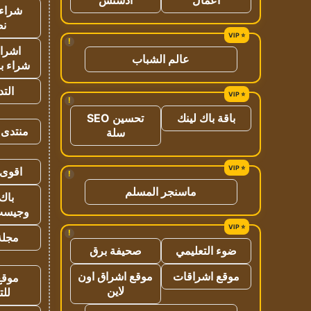
شراء 
نص
!
اشراق
عالم الشباب
شراء با
الت
!
باقة باك لينك
تحسين SEO
منتدى 
سلة
اقوى 
!
ماسنجر المسلم
باك 
وجيست
!
مجلة 
ضوء التعليمي
صحيفة برق
موقع اشراقات
موقع اشراق اون
موقع
لاين
للت