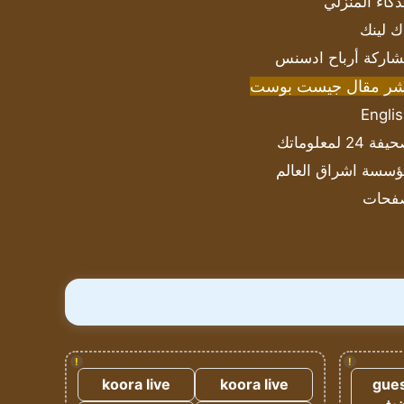
ذكاء المنزلي
ك لينك
اركة أرباح ادسنس
شر مقال جيست بوست
Engli
ة 24 لمعلوماتك
سسة اشراق العالم
فحات
!
!
koora live
koora live
gues
ضيف