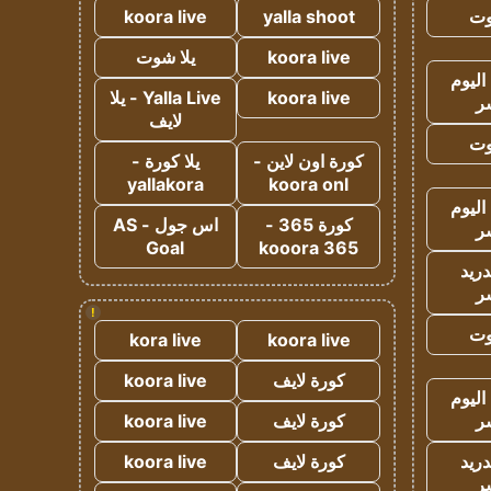
وت
yalla shoot
koora live
koora live
يلا شوت
اليوم
koora live
Yalla Live - يلا
ر
لايف
وت
كورة اون لاين -
يلا كورة -
yallakora
koora onl
اليوم
كورة 365 -
اس جول - AS
ر
Goal
kooora 365
دريد
ر
!
وت
kora live
koora live
كورة لايف
koora live
اليوم
ر
كورة لايف
koora live
دريد
كورة لايف
koora live
ر