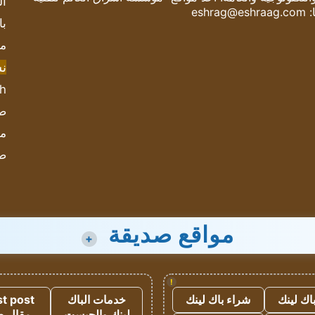
ال
:
eshrag@eshraag.com
با
مش
ن
sh
صحيف
مؤ
ص
مواقع صديقة
+
!
اك لينك
شراء باك لينك
خدمات الباك
t post
لينك والجيست
مقال 