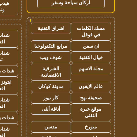
اركان سياحة وسفر
هيدب
وتر
!
مسك الكلمات
اشراق التقنية
في قوقل
شدات
اق
ان سفن
مرابع التكنولوجيا
شدات
خيال التقنية
شوف ويب
تم
مجلة الاسهم
الشرقية
شدات بب
الاقتصادية
ايتونز
عالم الايفون
مدونة كوكان
اق
صحيفة نهج
كار نيوز
شدات
اق
موقع خبرة
أناقة أنثى
التقني
شدات بب
متورخ
مدسن
شدات
اق