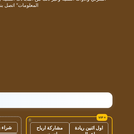
المعلومات" اتصل بنا
!
شراء ب
اول اثنين ريادة
مشاركة ارباح
اعمال
ادسنس