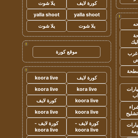
كورة لايف
يلا شوت
yalla shoot
yalla shoot
!
ه
يلا شوت
يلا شوت
ة
ليك
!
موقع كورة
غرب
اض
!
طحة
كورة لايف
koora live
ارات
kora live
koora live
ب
koora live
كورة لايف
راء
koora live
koora live
تشليح
كورة لايف -
كورة لايف -
ارات
koora live
koora live
مة