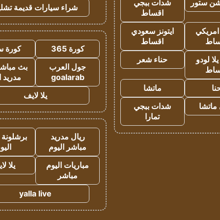
شن ستور
شدات ببجي
شراء سيارات قديمة تشلي
اقساط
 امريكي
ايتونز سعودي
ساط
اقساط
كورة 365
كورة س
ا لودو
حناء شعر
جول العرب
بث مباشر
ساط
goalarab
مدريد ا
نا
ماتشا
يلا لايف
ماتشا
شدات ببجي
تمارا
ريال مدريد
برشلونة 
مباشر اليوم
اليو
مباريات اليوم
يلا لا
مباشر
yalla live