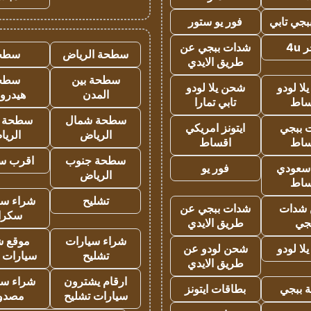
جي تابي
فور يو ستور
4u
شدات ببجي عن
سطحة الرياض
سطح
طريق الايدي
سطحة بين
سطح
ا لودو
شحن يلا لودو
المدن
هيدرو
ساط
تابي تمارا
سطحة شمال
سطحة 
 ببجي
ايتونز امريكي
الرياض
الري
ساط
اقساط
سطحة جنوب
اقرب س
 سعودي
فور يو
الرياض
ساط
تشليح
شراء سي
شدات
شدات ببجي عن
سكرا
جي
طريق الايدي
شراء سيارات
موقع ش
ا لودو
شحن لودو عن
تشليح
سيارات 
طريق الايدي
ارقام يشترون
شراء سي
 ببجي
بطاقات ايتونز
سيارات تشليح
مصدو