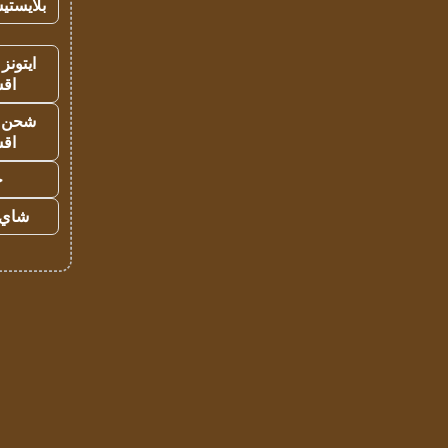
بلايستي
ايتونز
اق
شحن يل
اق
ح
شاي 