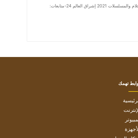
من صحيفة اشراق العالم 24:[ad_1] إعلان: شاهد أجمل الأفلام والمسلسلات 2021 إشراق العالم 24-متابعات:
ابط تهمك
رئيسية
إنترنت
بيوتر
أجهزة