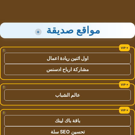
مواقع صديقة
+
!
اول اثنين ريادة اعمال
مشاركة ارباح ادسنس
!
عالم الشباب
!
باقة باك لينك
تحسين SEO سلة