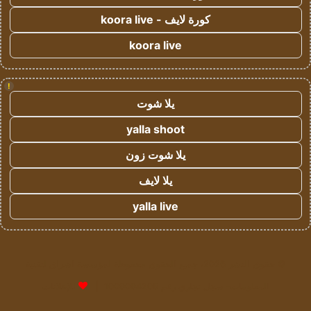
كورة لايف - koora live
koora live
!
يلا شوت
yalla shoot
يلا شوت زون
يلا لايف
yalla live
© حقوق النشر 2026، جميع الحقوق محفوظة لمؤسسة اشراق لتقنية
المعلومات- سجل تجاري رقم 1009094205 |
للإعلانات