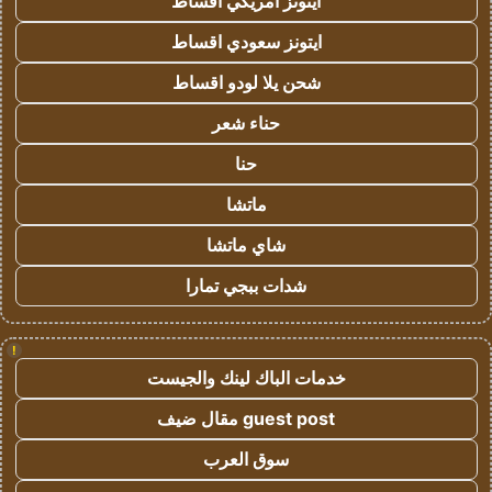
ايتونز امريكي اقساط
ايتونز سعودي اقساط
شحن يلا لودو اقساط
حناء شعر
حنا
ماتشا
شاي ماتشا
شدات ببجي تمارا
!
خدمات الباك لينك والجيست
guest post مقال ضيف
سوق العرب