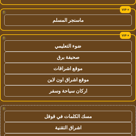
!
ماسنجر المسلم
!
ضوء التعليمي
صحيفة برق
موقع اشراقات
موقع اشراق اون لاين
اركان سياحة وسفر
!
مسك الكلمات في قوقل
اشراق التقنية