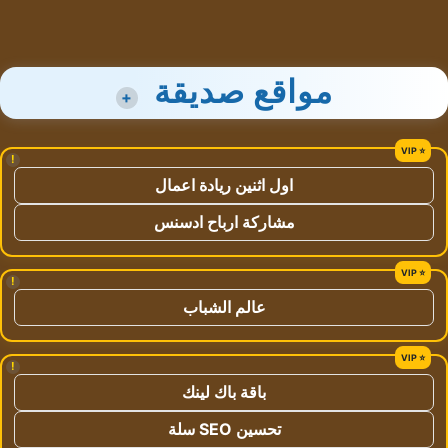
مواقع صديقة
+
!
اول اثنين ريادة اعمال
مشاركة ارباح ادسنس
!
عالم الشباب
!
باقة باك لينك
تحسين SEO سلة