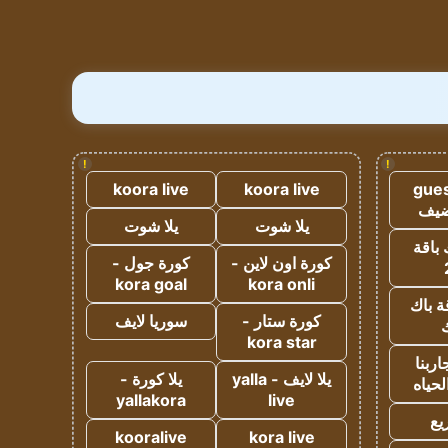
!
!
koora live
koora live
gues
ضيف
يلا شوت
يلا شوت
 باقة
كورة اون لاين -
كورة جول -
kora goal
kora onli
ة باك
كورة ستار -
سوريا لايف
ك
kora star
ربنا
يلا لايف - yalla
يلا كورة -
لحياه
yallakora
live
يع
kooralive
kora live