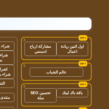
!
شراء ب
اول اثنين ريادة
مشاركة ارباح
اعمال
ادسنس
شراء 
نص
!
اشراق
عالم الشباب
شراء با
الت
!
باقة باك لينك
تحسين SEO
منتدى 
سلة