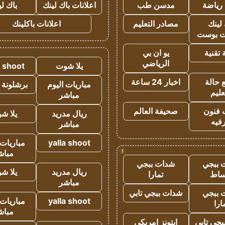
رياضة
مدسن طب
اعلانات باك لينك
باك ل
لينك
مصادر التعليم
اعلانات باكلينك
 بوست
تقنية
يو ان بي
الرياضي
يلا شوت
a shoot
 حالة
اخبار 24 ساعة
مباريات اليوم
برشلونة 
عليم
مباشر
 فنون
صحيفة العالم
ريال مدريد
يلا ش
فيه
مباشر
yalla shoot
مباريات 
!
مباش
 ببجي
شدات ببجي
ريال مدريد
يلا ش
ساط
تمارا
مباشر
 ببجي
شدات ببجي تابي
yalla shoot
مباريات 
ارا
مباش
جي تابي
ايتونز امريكي