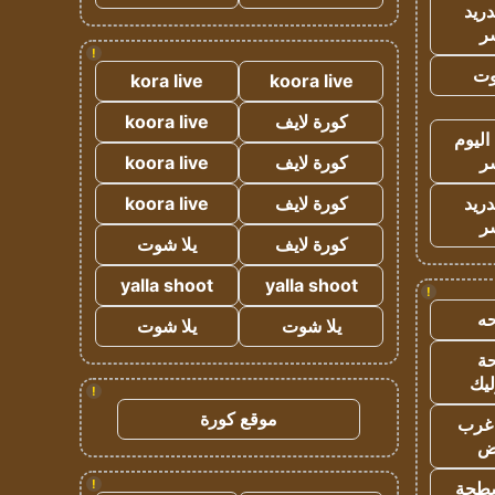
دريد
ر
!
وت
kora live
koora live
كورة لايف
koora live
اليوم
ر
كورة لايف
koora live
دريد
كورة لايف
koora live
ر
كورة لايف
يلا شوت
yalla shoot
yalla shoot
!
ه
يلا شوت
يلا شوت
ة
ليك
!
موقع كورة
غرب
اض
!
طحة