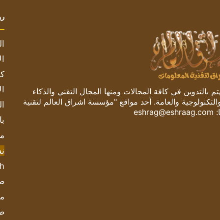
رو
ال
ال
كم
ال
 بالتدوين في كافة المجالات ومنها المجال التقني والذكاء
والتكنولوجية والعامة. أحد مواقع "مؤسسة اشراق العالم لتقنية
ال
:
eshrag@eshraag.com
با
مش
ن
sh
صحيف
مؤ
ص