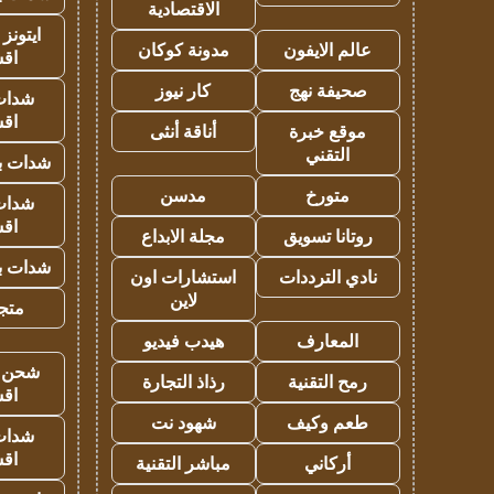
الاقتصادية
ايتونز
عالم الايفون
مدونة كوكان
اق
صحيفة نهج
كار نيوز
شدات
اق
موقع خبرة
أناقة أنثى
التقني
شدات بب
متورخ
مدسن
شدات
اق
روتانا تسويق
مجلة الابداع
شدات بب
نادي الترددات
استشارات اون
لاين
متجر 
المعارف
هيدب فيديو
شحن يل
رمح التقنية
رذاذ التجارة
اق
طعم وكيف
شهود نت
شدات
اق
أركاني
مباشر التقنية