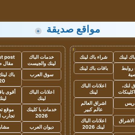
مواقع صديقة
+
!
اك لينك
شراء باك لينك
خدمات الباك
t post
لينك والجيست
مقال 
روابط
باقات باك لينك
ية
سوق العرب
باك لينك
20
 لنك،
اعلانات الباك
كلينكات
لينك
اعلانات الباك
أقوى باق
لينك
لين
دريس
اشراق العالم
عالم كبير
خدمات با كلينك
موقع تجا
2026
تجارب ا
الاشراق
اعلانات الباك
لينك 2026
ديوان العرب
مشار