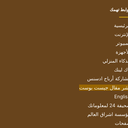
ابط تهمك
رئيسية
إنترنت
بيوتر
أجهزة
ذكاء المنزلي
ك لينك
اركة أرباح ادسنس
شر مقال جيست بوست
Engli
ة 24 لمعلوماتك
سسة اشراق العالم
فحات