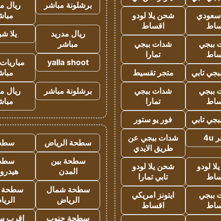
برشلونة مباشر
ريال م
 سعودي
شحن يلا لودو
مباش
ساط
اقساط
ريال مدريد
يلا ش
 ببجي
شدات ببجي
مباشر
ساط
تمارا
yalla shoot
مباريات 
جي تابي
متجر تقسيط
مباش
 ببجي
شدات ببجي
برشلونة مباشر
ريال م
ساط
تمارا
مباش
جي تابي
فور يو ستور
4u
شدات ببجي عن
سطحة الرياض
سطح
طريق الايدي
سطحة بين
سطح
ا لودو
شحن يلا لودو
المدن
هيدرو
ساط
تابي تمارا
سطحة شمال
سطحة 
 ببجي
ايتونز امريكي
الرياض
الري
ساط
اقساط
سطحة جنوب
اقرب س