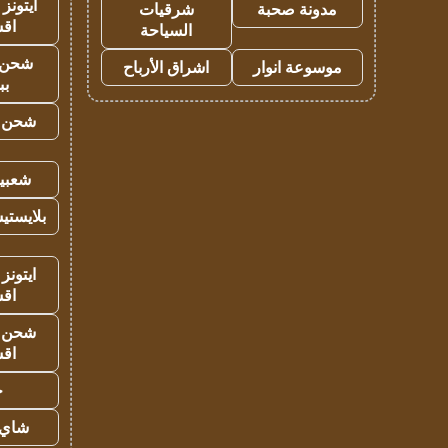
ايتونز
مدونة صحبة
شرقيات
اق
السياحة
شحن 
موسوعة انوار
اشراق الأرباح
بب
شحن يل
شعبية
بلايستي
ايتونز
اق
شحن يل
اق
ح
شاي 