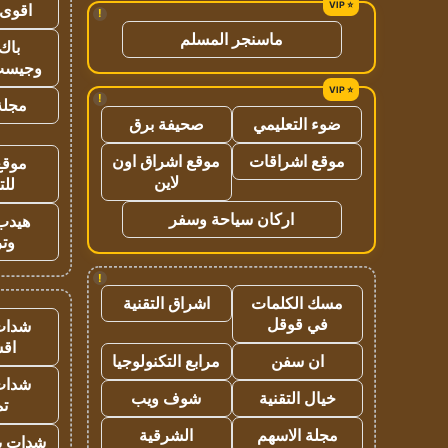
اقوى 
!
ماسنجر المسلم
باك 
وجيست
!
مجلة 
ضوء التعليمي
صحيفة برق
موقع اشراقات
موقع اشراق اون
موقع
لاين
للت
اركان سياحة وسفر
هيدب
وتر
!
مسك الكلمات
اشراق التقنية
في قوقل
شدات
اق
ان سفن
مرابع التكنولوجيا
شدات
خيال التقنية
شوف ويب
تم
مجلة الاسهم
الشرقية
شدات بب