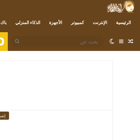
الرئيسية
الإنترنت
كمبيوتر
الأجهزة
الذكاء المنزلي
باك 
0
مقال عشوائي
إضافة عمود جانبي
الوضع المظلم
بحث
عن
إشر