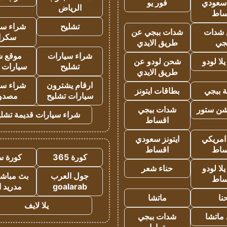
 سعودي
فور يو
الرياض
ساط
تشليح
شراء سي
شدات
شدات ببجي عن
سكرا
جي
طريق الايدي
شراء سيارات
موقع ش
ا لودو
شحن لودو عن
تشليح
سيارات 
طريق الايدي
ارقام يشترون
شراء سي
 ببجي
بطاقات ايتونز
سيارات تشليح
مصدو
شن ستور
شدات ببجي
شراء سيارات قديمة تشلي
اقساط
 امريكي
ايتونز سعودي
ساط
اقساط
كورة 365
كورة س
ا لودو
حناء شعر
جول العرب
بث مباشر
ساط
goalarab
مدريد ا
نا
ماتشا
يلا لايف
ماتشا
شدات ببجي