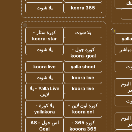
ينك
koora 365
يلا شوت
!
!
يلا شوت
كورة ستار -
koora-star
yall
مباشر
كورة جول -
يلا شوت
koora-goal
وت
yalla shoot
koora live
koora live
يلا شوت
اليوم
koora live
Yalla Live - يلا
ر
لايف
وت
كورة اون لاين -
يلا كورة -
yallakora
koora onl
اليوم
كورة 365 -
اس جول - AS
ر
Goal
kooora 365