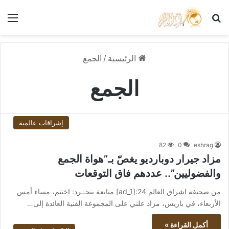
بحث عن
الق
الرئيسية
/
الجمع
الجمع
إشراقات عالمية
82
0
eshrag
مزاد جيرار دوبارديو يغصّ بـ”هواة الجمع
والفضوليين”.. عددهم فاق التوقعات
من صحيفة اشراق العالم 24:[ad_1] متابعة بتجــرد: اختتم، مساء أمس
الأربعاء، في باريس، مزاد علني على المجموعة الفنية العائدة إلى…
أكمل القراءة »