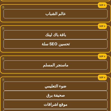
!
عالم الشباب
!
باقة باك لينك
تحسين SEO سلة
!
ماسنجر المسلم
!
ضوء التعليمي
صحيفة برق
موقع اشراقات