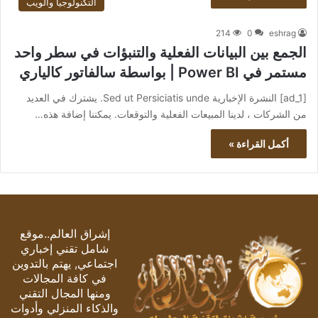
التكنولوجيا والويب
214
0
eshrag
الجمع بين البيانات الفعلية والتنبؤات في سطر واحد
مستمر في Power BI | بواسطة سالفاتور كالياري
[ad_1] النشرة الإخبارية Sed ut Persiciatis unde. يشترك في العديد
من الشركات ، لدينا المبيعات الفعلية والتوقعات. يمكننا إضافة هذه…
أكمل القراءة »
إشراق العالم..موقع
شامل تقني إخباري
اجتماعي, يهتم بالتدوين
في كافة المجالات
ومنها المجال التقني
والذكاء المنزلي وأدوات