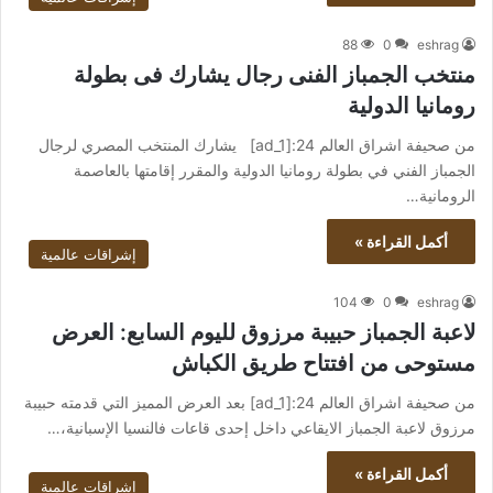
88
0
eshrag
منتخب الجمباز الفنى رجال يشارك فى بطولة
رومانيا الدولية
من صحيفة اشراق العالم 24:[ad_1] يشارك المنتخب المصري لرجال
الجمباز الفني في بطولة رومانيا الدولية والمقرر إقامتها بالعاصمة
الرومانية…
أكمل القراءة »
إشراقات عالمية
104
0
eshrag
لاعبة الجمباز حبيبة مرزوق لليوم السابع: العرض
مستوحى من افتتاح طريق الكباش
من صحيفة اشراق العالم 24:[ad_1] بعد العرض المميز التي قدمته حبيبة
مرزوق لاعبة الجمباز الايقاعي داخل إحدى قاعات فالنسيا الإسبانية،…
أكمل القراءة »
إشراقات عالمية