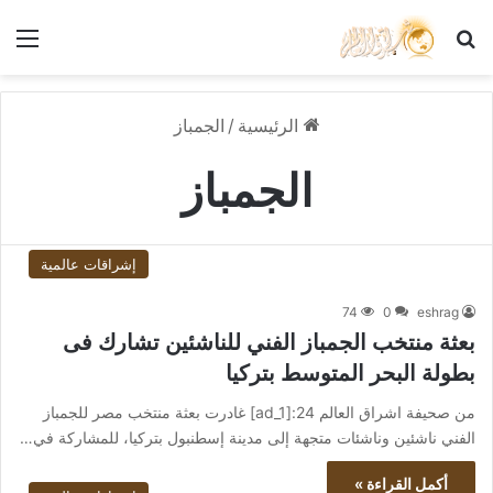
بحث عن
الق
الرئيسية
/
الجمباز
الجمباز
إشراقات عالمية
74
0
eshrag
بعثة منتخب الجمباز الفني للناشئين تشارك فى
بطولة البحر المتوسط بتركيا
من صحيفة اشراق العالم 24:[ad_1] غادرت بعثة منتخب مصر للجمباز
الفني ناشئين وناشئات متجهة إلى مدينة إسطنبول بتركيا، للمشاركة في…
أكمل القراءة »