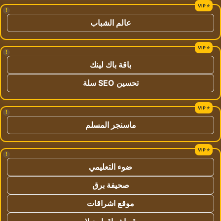
!
عالم الشباب
!
باقة باك لينك
تحسين SEO سلة
!
ماسنجر المسلم
!
ضوء التعليمي
صحيفة برق
موقع اشراقات