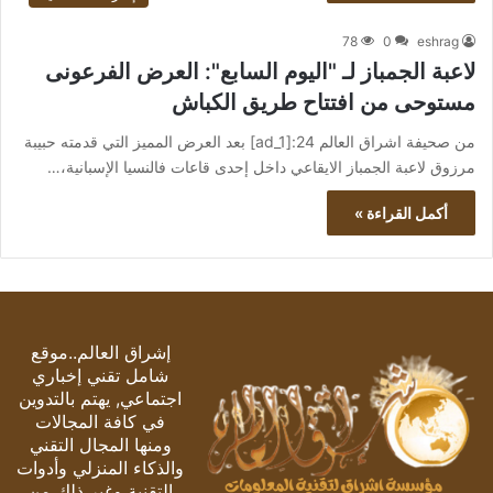
78
0
eshrag
لاعبة الجمباز لـ "اليوم السابع": العرض الفرعونى
مستوحى من افتتاح طريق الكباش
من صحيفة اشراق العالم 24:[ad_1] بعد العرض المميز التي قدمته حبيبة
مرزوق لاعبة الجمباز الايقاعي داخل إحدى قاعات فالنسيا الإسبانية،…
أكمل القراءة »
إشراق العالم..موقع
شامل تقني إخباري
اجتماعي, يهتم بالتدوين
في كافة المجالات
ومنها المجال التقني
والذكاء المنزلي وأدوات
التقنية وغير ذلك من