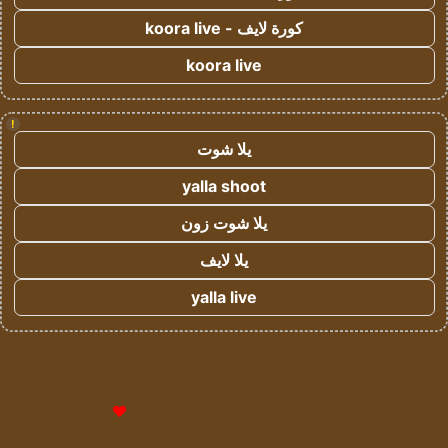
كورة لايف - koora live
koora live
!
يلا شوت
yalla shoot
يلا شوت زون
يلا لايف
yalla live
© حقوق النشر 2026، جميع الحقوق محفوظة لمؤسسة اشراق لتقنية
المعلومات- سجل تجاري رقم 1009094205 |
للإعلانات