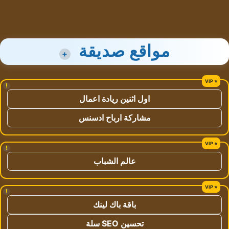
مواقع صديقة
+
!
اول اثنين ريادة اعمال
مشاركة ارباح ادسنس
!
عالم الشباب
!
باقة باك لينك
تحسين SEO سلة