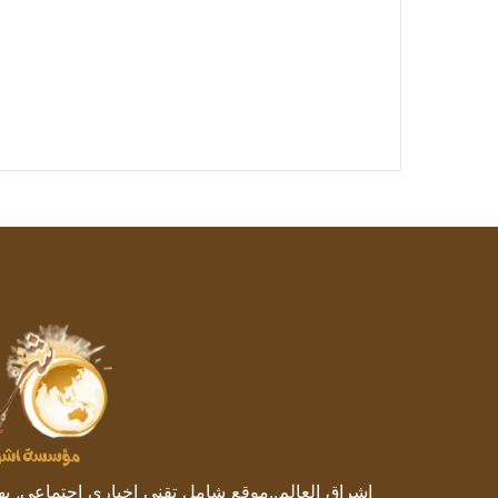
إشراق العالم..موقع شامل تقني إخباري اجتماعي, يهتم