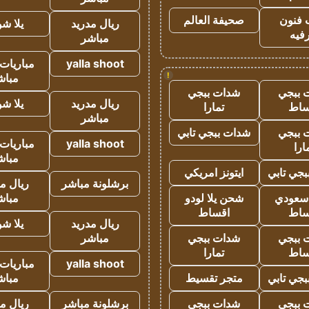
 فنون
صحيفة العالم
ريال مدريد
يلا ش
فيه
مباشر
yalla shoot
مباريات 
!
مباش
 ببجي
شدات ببجي
ريال مدريد
يلا ش
ساط
تمارا
مباشر
 ببجي
شدات ببجي تابي
yalla shoot
مباريات 
ارا
مباش
جي تابي
ايتونز امريكي
برشلونة مباشر
ريال م
 سعودي
شحن يلا لودو
مباش
ساط
اقساط
ريال مدريد
يلا ش
 ببجي
شدات ببجي
مباشر
ساط
تمارا
yalla shoot
مباريات 
جي تابي
متجر تقسيط
مباش
 ببجي
شدات ببجي
برشلونة مباشر
ريال م