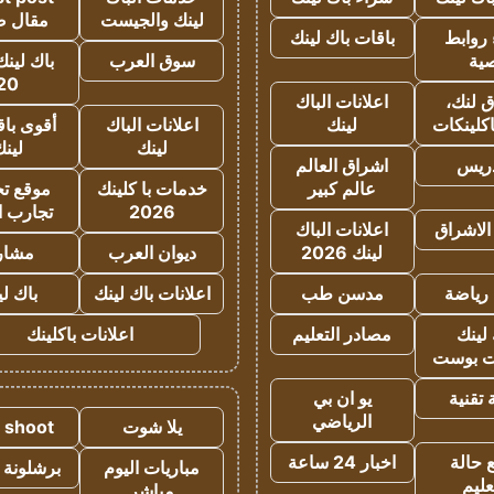
لينك والجيست
مقال 
روابط
باقات باك لينك
ية
سوق العرب
باك لينك
20
 لنك،
اعلانات الباك
كلينكات
لينك
اعلانات الباك
أقوى باق
لينك
لين
دريس
اشراق العالم
عالم كبير
خدمات با كلينك
موقع تجا
2026
تجارب ا
الاشراق
اعلانات الباك
لينك 2026
ديوان العرب
مشار
رياضة
مدسن طب
اعلانات باك لينك
باك ل
لينك
مصادر التعليم
اعلانات باكلينك
 بوست
تقنية
يو ان بي
الرياضي
يلا شوت
a shoot
 حالة
اخبار 24 ساعة
مباريات اليوم
برشلونة 
عليم
مباشر