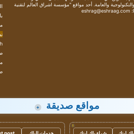
والتكنولوجية والعامة. أحد مواقع "مؤسسة اشراق العالم لتقنية
ال
:
eshrag@eshraag.com
با
مش
ن
sh
صحيف
مؤ
ص
مواقع صديقة
+
!
اك لينك
شراء باك لينك
خدمات الباك
t post