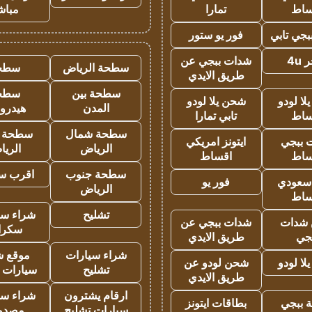
ساط
تمارا
مباش
جي تابي
فور يو ستور
4u
شدات ببجي عن
سطحة الرياض
سطح
طريق الايدي
سطحة بين
سطح
ا لودو
شحن يلا لودو
المدن
هيدرو
ساط
تابي تمارا
سطحة شمال
سطحة 
 ببجي
ايتونز امريكي
الرياض
الري
ساط
اقساط
سطحة جنوب
اقرب س
 سعودي
فور يو
الرياض
ساط
تشليح
شراء سي
شدات
شدات ببجي عن
سكرا
جي
طريق الايدي
شراء سيارات
موقع ش
ا لودو
شحن لودو عن
تشليح
سيارات 
طريق الايدي
ارقام يشترون
شراء سي
 ببجي
بطاقات ايتونز
سيارات تشليح
مصدو