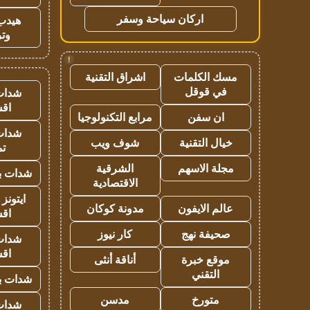
اركان سياحة وسفر
هيدب
وتر
!
مسك الكلمات
اشراق التقنية
في قوقل
شدات
اق
ان سفن
مرابع التكنولوجيا
شدات
خيال التقنية
شوف ويب
تم
مجلة الاسهم
الشرقية
شدات بب
الاقتصادية
ايتونز
عالم الايفون
مدونة كوكان
اق
صحيفة نهج
كار نيوز
شدات
اق
موقع خبرة
أناقة أنثى
التقني
شدات بب
متورخ
مدسن
شدات