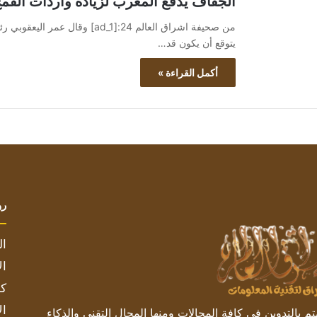
الجفاف يدفع المغرب لزيادة واردات القمح إلى 5 مل
من صحيفة اشراق العالم 24:[ad_1]
يتوقع أن يكون قد…
أكمل القراءة »
رو
ال
ال
كم
ال
 بالتدوين في كافة المجالات ومنها المجال التقني والذكاء