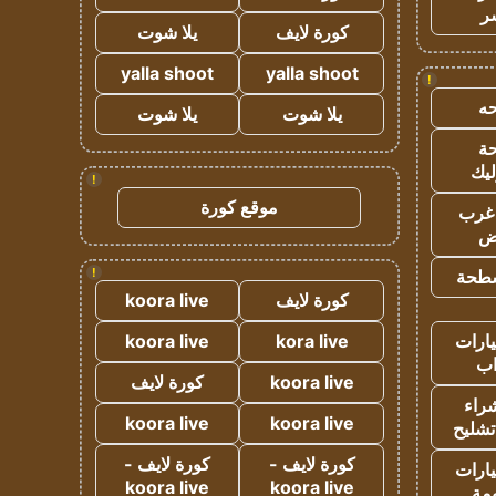
ر
كورة لايف
يلا شوت
yalla shoot
yalla shoot
!
ه
يلا شوت
يلا شوت
ة
ليك
!
موقع كورة
غرب
اض
!
طحة
كورة لايف
koora live
ارات
kora live
koora live
ب
koora live
كورة لايف
راء
koora live
koora live
تشليح
كورة لايف -
كورة لايف -
ارات
koora live
koora live
مة