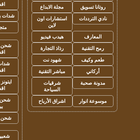
اق
روتانا تسويق
مجلة الابداع
شدات بب
نادي الترددات
استشارات اون
لاين
متجر 
المعارف
هيدب فيديو
شحن يل
رمح التقنية
رذاذ التجارة
اق
طعم وكيف
شهود نت
شدات
اق
أركاني
مباشر التقنية
ايتونز
مدونة صحبة
شرقيات
اق
السياحة
شحن 
موسوعة انوار
اشراق الأرباح
بب
شحن يل
شعبية