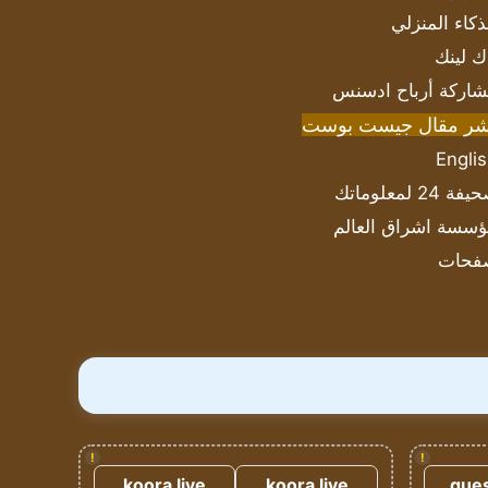
ذكاء المنزلي
ك لينك
اركة أرباح ادسنس
شر مقال جيست بوست
Engli
ة 24 لمعلوماتك
سسة اشراق العالم
فحات
!
!
koora live
koora live
gues