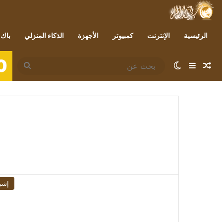
الرئيسية
الإنترنت
كمبيوتر
الأجهزة
الذكاء المنزلي
باك 
0
مقال عشوائي
إضافة عمود جانبي
الوضع المظلم
بحث
عن
إشر