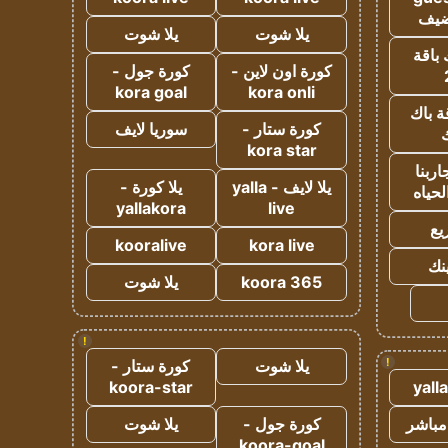
ضيف
يلا شوت
يلا شوت
 باقة
كورة اون لاين -
كورة جول -
kora goal
kora onli
ة باك
كورة ستار -
سوريا لايف
ك
kora star
ربنا
يلا لايف - yalla
يلا كورة -
لحياه
yallakora
live
يع
kooralive
kora live
ينك
koora 365
يلا شوت
!
!
يلا شوت
كورة ستار -
koora-star
yall
مباشر
كورة جول -
يلا شوت
koora-goal