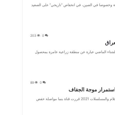
a] تسببت الظروف الجافة وخصوصا في الصين، في انخفاض “تاريخي” على الصعيد
203
0
عراق
] فهذه الأراضي كانت بالشتاء الماضي عبارة عن منطقة زراعية عامرة بمحصول
89
0
استمرار موجة الجفاف
من صحيفة اشراق العالم 24:[ad_1] إعلان: شاهد أجمل الأفلام والمسلسلات 2021 قررت قناة بنما مواصلة خفض