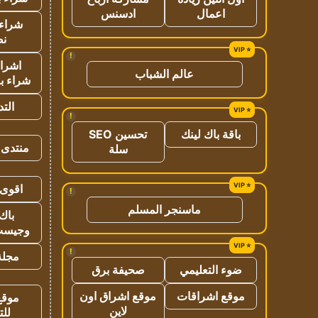
اعمال
ادسنس
شراء 
نص
!
اشراق
عالم الشباب
شراء با
الت
!
باقة باك لينك
تحسين SEO
منتدى 
سلة
اقوى 
!
ماسنجر المسلم
باك 
وجيست
!
مجلة 
ضوء التعليمي
صحيفة برق
موقع اشراقات
موقع اشراق اون
موقع
لاين
للت