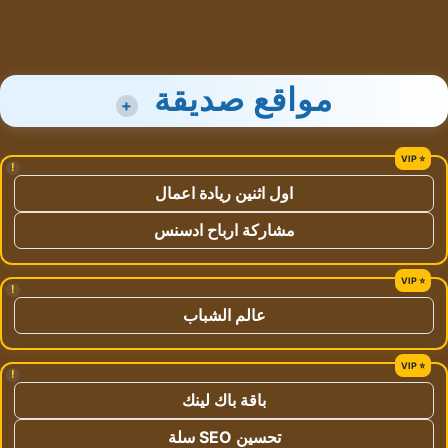
مواقع صديقة
+
!
اول اثنين ريادة اعمال
مشاركة ارباح ادسنس
!
عالم الشباب
!
باقة باك لينك
تحسين SEO سلة