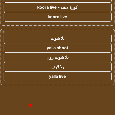
كورة لايف - koora live
koora live
!
يلا شوت
yalla shoot
يلا شوت زون
يلا لايف
yalla live
© حقوق النشر 2026، جميع الحقوق محفوظة لمؤسسة اشراق لتقنية
المعلومات- سجل تجاري رقم 1009094205 |
للإعلانات