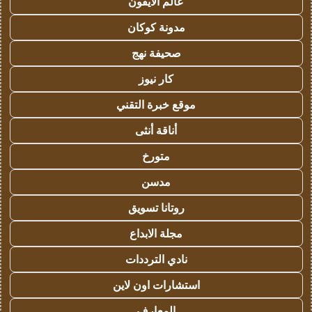
عالم الايفون
مدونة كوكان
صحيفة نهج
كار نيوز
موقع خبرة التقني
أناقة أنثى
متورخ
مدسن
روتانا تسويق
مجلة الابداع
نادي الترددات
استشارات اون لاين
المعارف