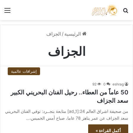
بحث عن
الق
الرئيسية
/
الجزاف
الجزاف
إشراقات عالمية
92
0
eshrag
50 عاماً من العطاء.. رحيل الفنان البحريني الكبير
سعد الجزاف
من صحيفة اشراق العالم 24:[ad_1] متابعة بتجــرد: توفي الفنان البحريني
سعد الجزاف عن عمر يناهز 78 عاما، صباح أمس الخميس،…
أكمل القراءة »