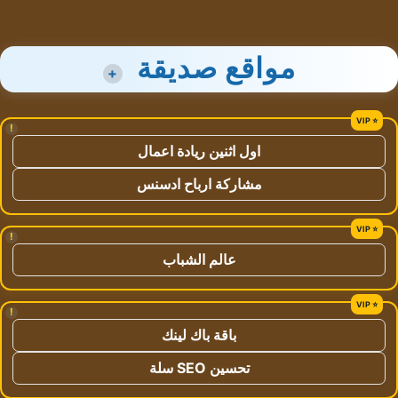
مواقع صديقة
+
!
اول اثنين ريادة اعمال
مشاركة ارباح ادسنس
!
عالم الشباب
!
باقة باك لينك
تحسين SEO سلة