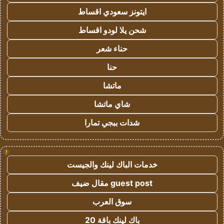
ايتونز سعودي اقساط
شحن يلا لودو اقساط
حناء شعر
حنا
ماتشا
شاي ماتشا
شدات ببجي تمارا
!
خدمات الباك لينك والجيست
guest post مقال ضيف
سوق العرب
باك لينك باقة 20