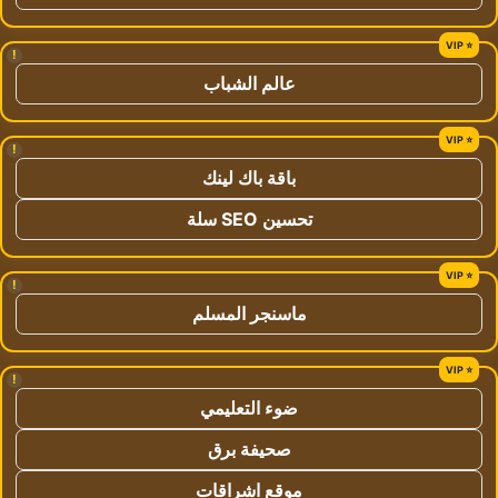
!
عالم الشباب
!
باقة باك لينك
تحسين SEO سلة
!
ماسنجر المسلم
!
ضوء التعليمي
صحيفة برق
موقع اشراقات