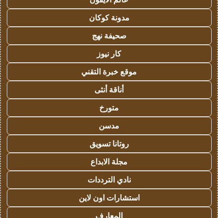
مدونة كوكان
صحيفة نهج
كار نيوز
موقع خبرة التقني
أناقة أنثى
متورخ
مدسن
روتانا تسويق
مجلة الابداع
نادي الترددات
استشارات اون لاين
المعارف