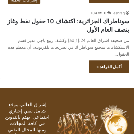
إشراقات عالمية
104
0
eshrag
سوناطراك الجزائرية: اكتشاف 10 حقول نفط وغاز
بنصف العام الأول
من صحيفة اشراق العالم 24:[ad_1] وكشف ربيع باجي مدير قسم
الاستكشافات بمجمع سوناطراك في تصريحات تلفزيونية، أن معظم هذه
الحقول…
أكمل القراءة »
إشراق العالم..موقع
شامل تقني إخباري
اجتماعي, يهتم بالتدوين
في كافة المجالات
ومنها المجال التقني