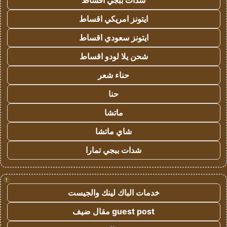
شدات ببجي اقساط
ايتونز امريكي اقساط
ايتونز سعودي اقساط
شحن يلا لودو اقساط
حناء شعر
حنا
ماتشا
شاي ماتشا
شدات ببجي تمارا
!
خدمات الباك لينك والجيست
guest post مقال ضيف