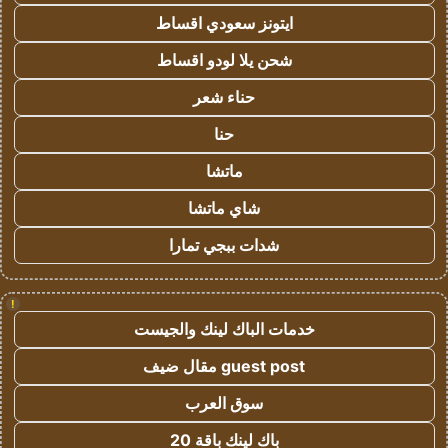
ايتونز سعودي اقساط
شحن يلا لودو اقساط
حناء شعر
حنا
ماتشا
شاي ماتشا
شدات ببجي تمارا
!
خدمات الباك لينك والجيست
guest post مقال ضيف
سوق العرب
باك لينك باقة 20