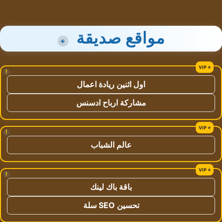
مواقع صديقة
+
!
اول اثنين ريادة اعمال
مشاركة ارباح ادسنس
!
عالم الشباب
!
باقة باك لينك
تحسين SEO سلة