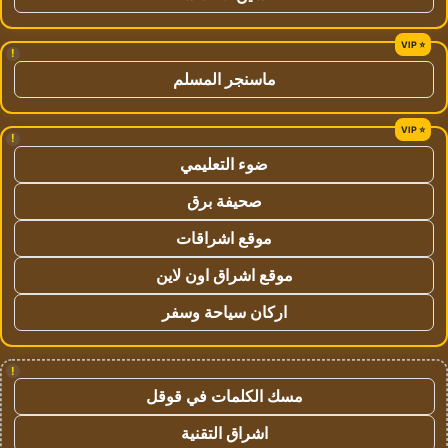
!
ماسنجر المسلم
!
ضوء التعليمي
صحيفة برق
موقع اشراقات
موقع اشراق اون لاين
اركان سياحة وسفر
!
مسك الكلمات في قوقل
اشراق التقنية