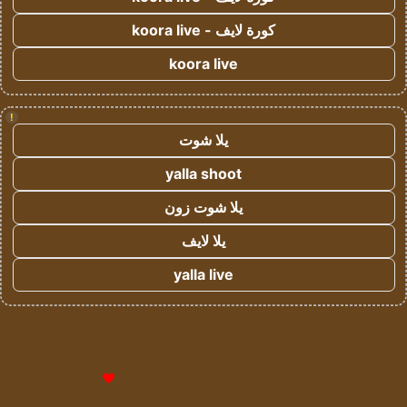
كورة لايف - koora live
koora live
!
يلا شوت
yalla shoot
يلا شوت زون
يلا لايف
yalla live
© حقوق النشر 2026، جميع الحقوق محفوظة لمؤسسة اشراق لتقنية
المعلومات- سجل تجاري رقم 1009094205 |
للإعلانات