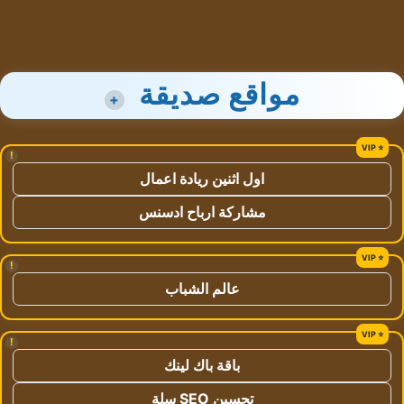
مواقع صديقة
+
!
اول اثنين ريادة اعمال
مشاركة ارباح ادسنس
!
عالم الشباب
!
باقة باك لينك
تحسين SEO سلة