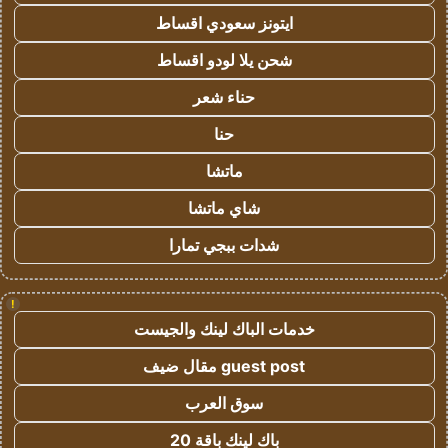
ايتونز سعودي اقساط
شحن يلا لودو اقساط
حناء شعر
حنا
ماتشا
شاي ماتشا
شدات ببجي تمارا
!
خدمات الباك لينك والجيست
guest post مقال ضيف
سوق العرب
باك لينك باقة 20