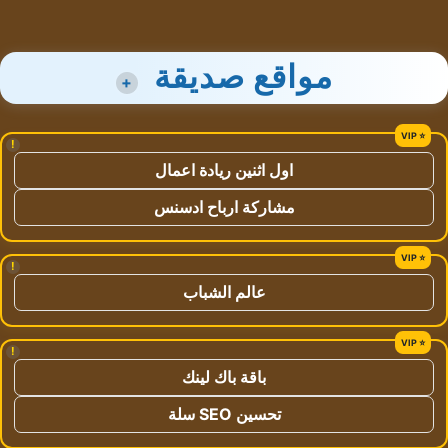
مواقع صديقة
+
!
اول اثنين ريادة اعمال
مشاركة ارباح ادسنس
!
عالم الشباب
!
باقة باك لينك
تحسين SEO سلة