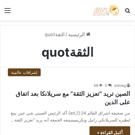
بحث عن
الق
الرئيسية
/
الثقةquot
الثقةquot
إشراقات عالمية
68
0
eshrag
الصين تريد "تعزيز الثقة" مع سريلانكا بعد اتفاق
على الدين
من صحيفة اشراق العالم 24:[ad_1] أكد الرئيس الصيني شي جين بينغ
لنظيره السريلانكي رانيل ويكريميسينغه الجمعة أنه يريد “تعزيز الثقة…
أكمل القراءة »