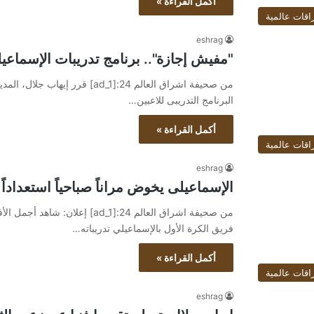
أكمل القراءة »
اقات عالمية
eshrag
"مفيش إجازة".. برنامج تدريبات الإسماعيل
من صحيفة اشراق العالم 24:[ad_1]
البرنامج التدريبى للاعبين…
أكمل القراءة »
اقات عالمية
eshrag
الإسماعيلى يخوض مراناً صباحياً استعداداً
فريق الكرة الأول بالإسماعيلي تدريباته…
أكمل القراءة »
اقات عالمية
eshrag