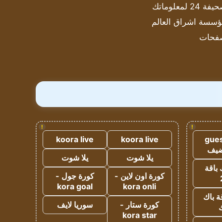
ة 24 لمعلوماتك
سسة اشراق العالم
فحات
!
!
koora live
koora live
gues
ضيف
يلا شوت
يلا شوت
 باقة
كورة اون لاين -
كورة جول -
kora goal
kora onli
ة باك
كورة ستار -
سوريا لايف
ك
kora star