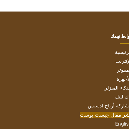
ابط تهمك
رئيسية
إنترنت
بيوتر
أجهزة
ذكاء المنزلي
ك لينك
اركة أرباح ادسنس
شر مقال جيست بوست
Engli