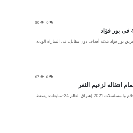
80
0
ة فى بور فؤاد
فاز الإسماعيلي على فريق بور فؤاد بثلاثة أهداف دون مقابل، فى المباراة الودية
97
0
 انتقاله لزعيم الثغر
من صحيفة اشراق العالم 24:[ad_1] إعلان: شاهد أجمل الأفلام والمسلسلات 2021 إشراق العالم 24-متابعات: يضغط