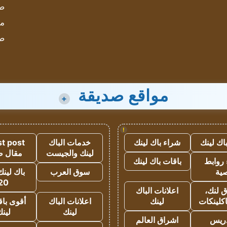
صحيف
مؤ
ص
مواقع صديقة
+
!
اك لينك
شراء باك لينك
خدمات الباك
t post
لينك والجيست
مقال 
روابط
باقات باك لينك
ية
سوق العرب
باك لينك
20
 لنك،
اعلانات الباك
كلينكات
لينك
اعلانات الباك
أقوى باق
لينك
لين
دريس
اشراق العالم