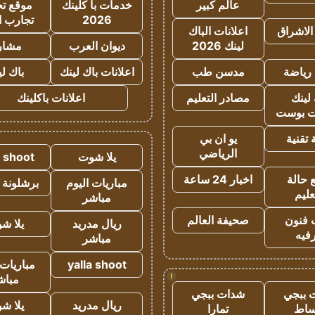
عالم كبير
خدمات با كلينك
موقع تجا
2026
تجارب ا
الاشراق
اعلانات الباك
لينك 2026
ديوان العرب
مشار
رياضة
مدسن طب
اعلانات باك لينك
باك ل
لينك
مصادر التعليم
اعلانات باكلينك
 بوست
تقنية
يو ان بي
الرياضي
يلا شوت
a shoot
 حالة
اخبار 24 ساعة
مباريات اليوم
برشلونة 
عليم
مباشر
 فنون
صحيفة العالم
ريال مدريد
يلا ش
فيه
مباشر
yalla shoot
مباريات 
!
مباش
 ببجي
شدات ببجي
ريال مدريد
يلا ش
ساط
تمارا