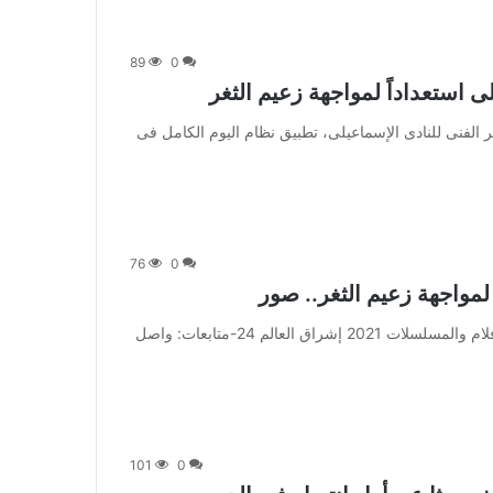
89
0
ى استعداداً لمواجهة زعيم الثغر
 قرر إيهاب جلال، المدير الفنى للنادى الإسماعيلى، تطبيق نظام اليوم الكامل فى
76
0
 لمواجهة زعيم الثغر.. صور
من صحيفة اشراق العالم 24:[ad_1] إعلان: شاهد أجمل الأفلام والمسلسلات 2021 إشراق العالم 24-متابعات: واصل
101
0