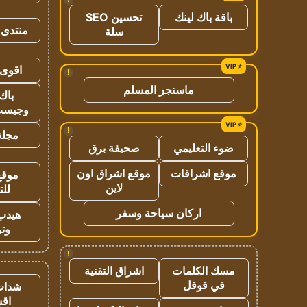
باقة باك لينك
تحسين SEO
منتدى 
سلة
اقوى 
!
ماسنجر المسلم
باك 
وجيست
!
مجلة 
ضوء التعليمي
صحيفة برق
موقع اشراقات
موقع اشراق اون
موقع
لاين
للت
اركان سياحة وسفر
هيدب
وتر
!
مسك الكلمات
اشراق التقنية
في قوقل
شدات
اق