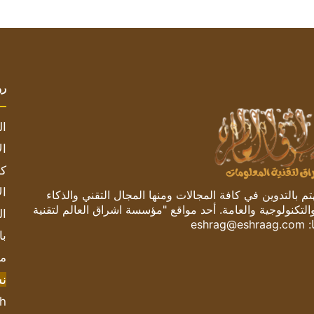
رو
ال
ال
كم
ال
 بالتدوين في كافة المجالات ومنها المجال التقني والذكاء
والتكنولوجية والعامة. أحد مواقع "مؤسسة اشراق العالم لتقنية
ال
:
eshrag@eshraag.com
با
مش
ن
sh