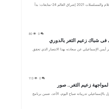
من صحيفة اشراق العالم 24:[ad_1] إعلان: شاهد أجمل الأفلام والمسلسلات 2021 إشراق العالم 24-متابعات: بدأ
80
0
 فى شباك زعيم الثغر بالدوري
 أبدى حمدي النقاز ظهير أيمن الإسماعيلي عن سعادته بهذا الانتصار الذي تحقق
113
0
 لمواجهة زعيم الثغر.. صور
 واصل فريق الكرة الأول بالإسماعيلي تدريباته صباح اليوم، الأحد، ضمن برنامج