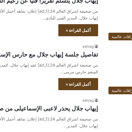
إيهاب جلال يتسلم تقريرا فنيا عن زعيم ال
إيهاب جلال، المدير الفني للنادى…
أكمل القراءة »
اقات عالمية
eshrag
تفاصيل جلسة إيهاب جلال مع حارس الإسما
من صحيفة اشراق العالم 24:[ad_1] 
المنعم حارس مرمى…
أكمل القراءة »
اقات عالمية
eshrag
إيهاب جلال يحذر لاعبى الإسماعيلى من صع
إيهاب جلال، المدير…