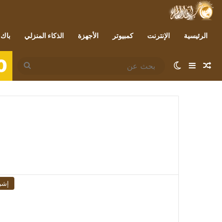
الرئيسية
الإنترنت
كمبيوتر
الأجهزة
الذكاء المنزلي
باك 
0
مقال عشوائي
إضافة عمود جانبي
الوضع المظلم
بحث
عن
إشر