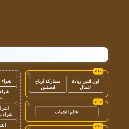
!
شراء ب
اول اثنين ريادة
مشاركة ارباح
اعمال
ادسنس
شراء 
نص
!
اشراق
عالم الشباب
شراء با
الت
!