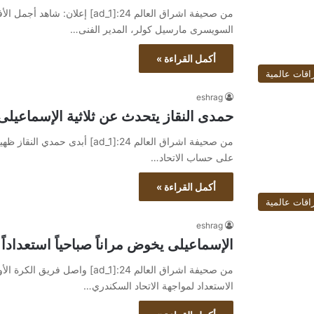
السويسرى مارسيل كولر، المدير الفنى…
أكمل القراءة »
اقات عالمية
eshrag
حمدى النقاز يتحدث عن ثلاثية الإسماعيلى
من صحيفة اشراق العالم 24:[ad_1]
على حساب الاتحاد…
أكمل القراءة »
اقات عالمية
eshrag
الإسماعيلى يخوض مراناً صباحياً استعداداً
من صحيفة اشراق العالم 24:[ad_1]
الاستعداد لمواجهة الاتحاد السكندري…