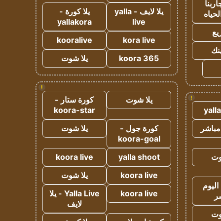
ربنا
يلا لايف - yalla
يلا كورة -
لحياه
yallakora
live
يع
kooralive
kora live
ينك
koora 365
يلا شوت
!
!
يلا شوت
كورة ستار -
koora-star
yall
مباشر
كورة جول -
يلا شوت
koora-goal
وت
yalla shoot
koora live
koora live
يلا شوت
اليوم
koora live
Yalla Live - يلا
ر
لايف
وت