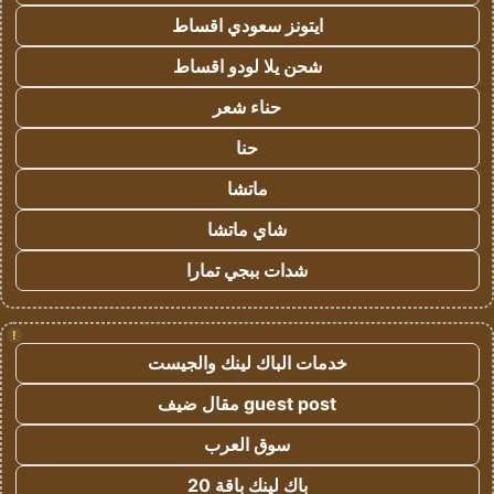
ايتونز سعودي اقساط
شحن يلا لودو اقساط
حناء شعر
حنا
ماتشا
شاي ماتشا
شدات ببجي تمارا
!
خدمات الباك لينك والجيست
guest post مقال ضيف
سوق العرب
باك لينك باقة 20