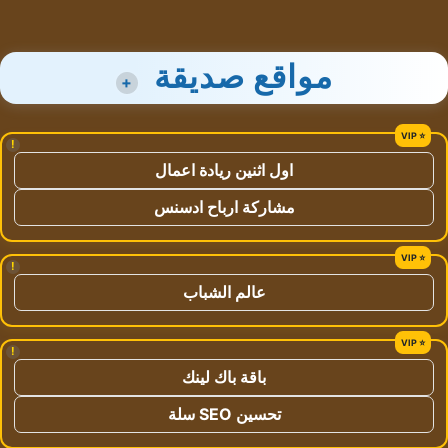
مواقع صديقة
+
!
اول اثنين ريادة اعمال
مشاركة ارباح ادسنس
!
عالم الشباب
!
باقة باك لينك
تحسين SEO سلة