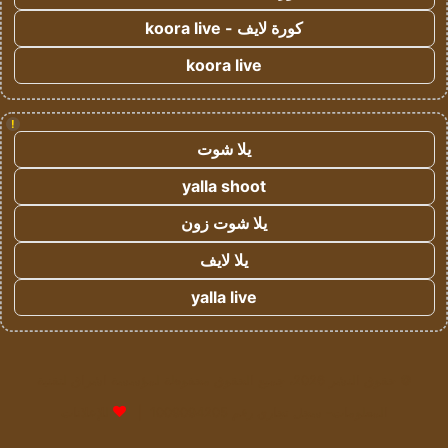
كورة لايف - koora live
koora live
!
يلا شوت
yalla shoot
يلا شوت زون
يلا لايف
yalla live
© حقوق النشر 2026، جميع الحقوق محفوظة لمؤسسة اشراق لتقنية
المعلومات- سجل تجاري رقم 1009094205 |
للإعلانات