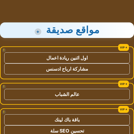
مواقع صديقة
+
!
اول اثنين ريادة اعمال
مشاركة ارباح ادسنس
!
عالم الشباب
!
باقة باك لينك
تحسين SEO سلة